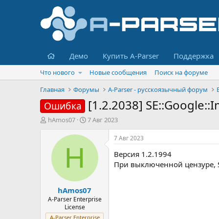
Главная
Демо
Купить A-Parser
Поддержка
Что нового
Новые сообщения
Поиск на форуме
Главная
Форумы
A-Parser - русскоязычный форум
[1.2.2038] SE::Google::
Ошибка
А
Д
hAmos07
7 Авг 2023
в
а
т
т
7 Авг 2023
о
а
H
Версия 1.2.1994
р
н
т
а
При выключенной цензуре, S
е
ч
м
а
hAmos07
ы
л
а
A-Parser Enterprise
License
A-Parser Enterprise