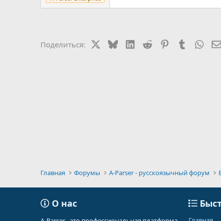
X
Bluesky
LinkedIn
Reddit
Pinterest
Tumblr
Wha
Поделиться:
Главная
Форумы
A-Parser - русскоязычный форум
О нас
Быст
Главная
A-Parser - это профессиональная платформа