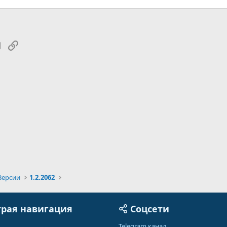
tsApp
Электронная почта
Ссылка
Версии
1.2.2062
рая навигация
Соцсети
Telegram канал