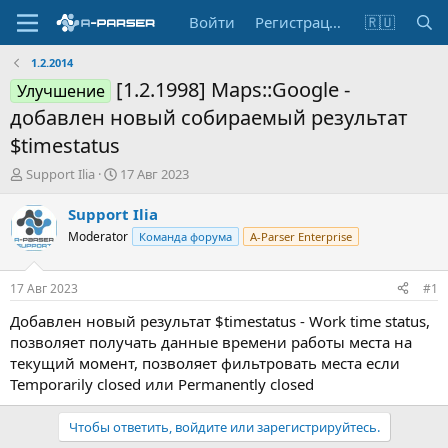
Войти
Регистрация
🇷🇺
1.2.2014
[1.2.1998] Maps::Google -
Улучшение
добавлен новый собираемый результат
$timestatus
А
Д
Support Ilia
17 Авг 2023
в
а
т
т
Support Ilia
о
а
Moderator
Команда форума
A-Parser Enterprise
р
н
т
а
е
ч
17 Авг 2023
#1
м
а
ы
л
Добавлен новый результат $timestatus - Work time status,
а
позволяет получать данные времени работы места на
текущий момент, позволяет фильтровать места если
Temporarily closed или Permanently closed
Чтобы ответить, войдите или зарегистрируйтесь.