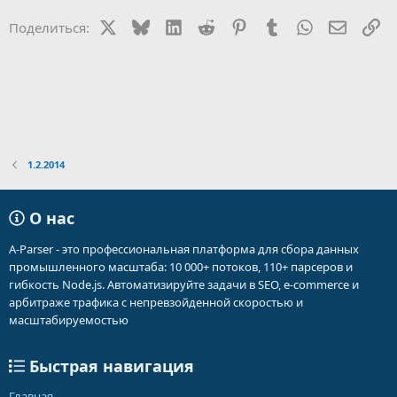
X
Bluesky
LinkedIn
Reddit
Pinterest
Tumblr
WhatsApp
Электр
Сс
Поделиться:
1.2.2014
О нас
A-Parser - это профессиональная платформа для сбора данных
промышленного масштаба: 10 000+ потоков, 110+ парсеров и
гибкость Node.js. Автоматизируйте задачи в SEO, e-commerce и
арбитраже трафика с непревзойденной скоростью и
масштабируемостью
Быстрая навигация
Главная