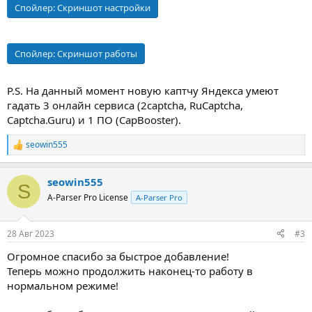
Спойлер:
Скриншот настройки
Спойлер:
Скриншот работы
P.S. На данный момент новую каптчу Яндекса умеют
гадать 3 онлайн сервиса (2captcha, RuCaptcha,
Captcha.Guru) и 1 ПО (CapBooster).
seowin555
Р
е
а
seowin555
к
S
ц
A-Parser Pro License
A-Parser Pro
и
и
:
28 Авг 2023
#3
Огромное спасибо за быстрое добавление!
Теперь можно продолжить наконец-то работу в
нормальном режиме!