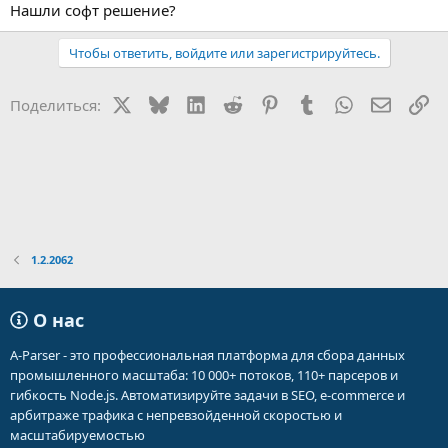
Нашли софт решение?
Чтобы ответить, войдите или зарегистрируйтесь.
X
Bluesky
LinkedIn
Reddit
Pinterest
Tumblr
WhatsApp
Электр
Сс
Поделиться:
1.2.2062
О нас
A-Parser - это профессиональная платформа для сбора данных
промышленного масштаба: 10 000+ потоков, 110+ парсеров и
гибкость Node.js. Автоматизируйте задачи в SEO, e-commerce и
арбитраже трафика с непревзойденной скоростью и
масштабируемостью