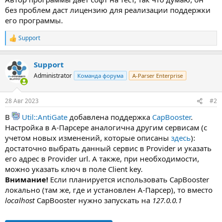
без проблем даст лицензию для реализации поддержки
его программы.
Support
Р
е
а
Support
к
ц
Administrator
Команда форума
A-Parser Enterprise
и
и
:
28 Авг 2023
#2
В
Util::AntiGate
добавлена поддержка
CapBooster
.
Настройка в А-Парсере аналогична другим сервисам (с
учетом новых изменений, которые описаны
здесь
):
достаточно выбрать данный сервис в Provider и указать
его адрес в Provider url. А также, при необходимости,
можно указать ключ в поле Client key.
Внимание!
Если планируется использовать CapBooster
локально (там же, где и установлен А-Парсер), то вместо
localhost
CapBooster нужно запускать на
127.0.0.1