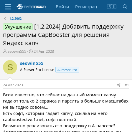
Войти
Регистрация
🇷🇺
1.2.2062
[1.2.2024] Добавить поддержку
Улучшение
программы CapBooster для решения
Яндекс капч
А
Д
seowin555
24 Авг 2023
в
а
т
т
seowin555
S
о
а
A-Parser Pro License
A-Parser Pro
р
н
т
а
е
ч
24 Авг 2023
#1
м
а
ы
л
Всем известно, что сейчас на данный момент капчу
а
гадают только 2 сервиса и парсить в больших масштабах
не выгодно совсем...
Есть софт, который гадает капчу, ссылка на него
capbooster.twc1.net, софт платный.
Возможно реализовать его поддержку в А-парсере?
Автор программы дает софт на тест, так что думаю, он