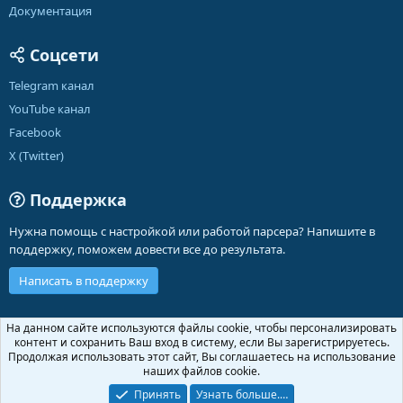
Документация
Соцсети
Telegram канал
YouTube канал
Facebook
X (Twitter)
Поддержка
Нужна помощь с настройкой или работой парсера? Напишите в
поддержку, поможем довести все до результата.
Написать в поддержку
Russian (RU)
На данном сайте используются файлы cookie, чтобы персонализировать
контент и сохранить Ваш вход в систему, если Вы зарегистрируетесь.
Обратная связь
Условия и правила
Продолжая использовать этот сайт, Вы соглашаетесь на использование
Политика конфиденциальности
Помощь
Главная
R
наших файлов cookie.
S
S
Принять
Узнать больше.…
®
Community platform by XenForo
© 2010-2026 XenForo Ltd.