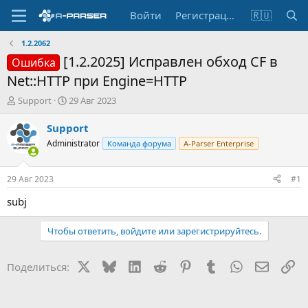
Войти
Регистрация
🇷🇺
1.2.2062
[1.2.2025] Исправлен обход CF в
Ошибка
Net::HTTP при Engine=HTTP
А
Д
Support
29 Авг 2023
в
а
т
т
Support
о
а
Administrator
Команда форума
A-Parser Enterprise
р
н
т
а
е
ч
29 Авг 2023
#1
м
а
ы
л
subj
а
Чтобы ответить, войдите или зарегистрируйтесь.
X
Bluesky
LinkedIn
Reddit
Pinterest
Tumblr
WhatsApp
Электр
Сс
Поделиться: