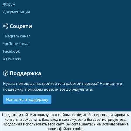
Форум
Документация
Соцсети
Telegram канал
YouTube канал
Facebook
X (Twitter)
Поддержка
Нужна помощь с настройкой или работой парсера? Напишите в
поддержку, поможем довести все до результата.
Написать в поддержку
Russian (RU)
На данном сайте используются файлы cookie, чтобы персонализировать
контент и сохранить Ваш вход в систему, если Вы зарегистрируетесь.
Обратная связь
Условия и правила
Продолжая использовать этот сайт, Вы соглашаетесь на использование
Политика конфиденциальности
Помощь
Главная
R
наших файлов cookie.