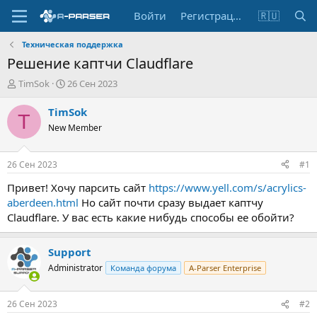
Войти
Регистрация
🇷🇺
Техническая поддержка
Решение каптчи Claudflare
А
Д
TimSok
26 Сен 2023
в
а
т
т
TimSok
T
о
а
New Member
р
н
т
а
е
ч
26 Сен 2023
#1
м
а
ы
л
Привет! Хочу парсить сайт
https://www.yell.com/s/acrylics-
а
aberdeen.html
Но сайт почти сразу выдает каптчу
Claudflare. У вас есть какие нибудь способы ее обойти?
Support
Administrator
Команда форума
A-Parser Enterprise
26 Сен 2023
#2