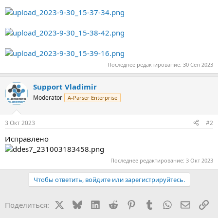
Последнее редактирование:
30 Сен 2023
Support Vladimir
Moderator
A-Parser Enterprise
3 Окт 2023
#2
Исправлено
Последнее редактирование:
3 Окт 2023
Чтобы ответить, войдите или зарегистрируйтесь.
X
Bluesky
LinkedIn
Reddit
Pinterest
Tumblr
WhatsApp
Электр
Сс
Поделиться: