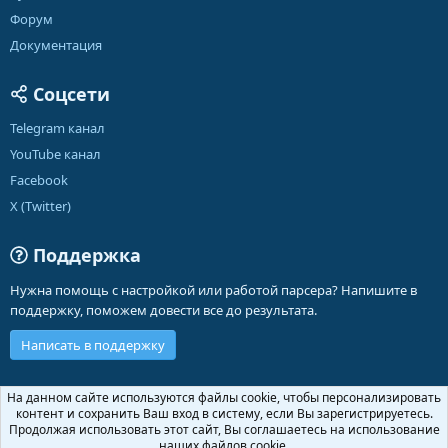
Форум
Документация
Соцсети
Telegram канал
YouTube канал
Facebook
X (Twitter)
Поддержка
Нужна помощь с настройкой или работой парсера? Напишите в
поддержку, поможем довести все до результата.
Написать в поддержку
Russian (RU)
На данном сайте используются файлы cookie, чтобы персонализировать
контент и сохранить Ваш вход в систему, если Вы зарегистрируетесь.
Обратная связь
Условия и правила
Продолжая использовать этот сайт, Вы соглашаетесь на использование
Политика конфиденциальности
Помощь
Главная
R
наших файлов cookie.