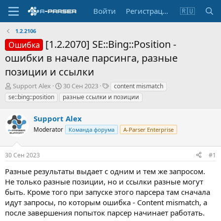
Войти
Регистрация
🇷🇺
1.2.2106
[1.2.2070] SE::Bing::Position -
Ошибка
ошибки в начале парсинга, разные
позиции и ссылки
А
Д
Т
Support Alex
30 Сен 2023
content mismatch
в
а
е
se::bing::position
разные ссылки и позиции
т
т
г
о
а
и
Support Alex
р
н
т
Moderator
а
Команда форума
A-Parser Enterprise
е
ч
м
а
30 Сен 2023
#1
ы
л
а
Разные результаты выдает с одним и тем же запросом.
Не только разные позиции, но и ссылки разные могут
быть. Кроме того при запуске этого парсера там сначала
идут запросы, по которым ошибка - Content mismatch, а
после завершения попыток парсер начинает работать.