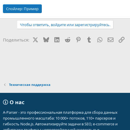
Спойлер:
Пример
Чтобы ответить, войдите или зарегистрируйтесь.
X
Bluesky
LinkedIn
Reddit
Pinterest
Tumblr
WhatsApp
Электр
Сс
Поделиться:
Техническая поддержка
О нас
A-Parser - это профессиональная платформа для сбора данных
промышленного масштаба: 10 000+ потоков, 110+ парсеров и
гибкость Node.js. Автоматизируйте задачи в SEO, e-commerce и
арбитраже трафика с непревзойденной скоростью и