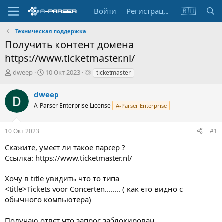
Войти
Регистрация
🇷🇺
Техническая поддержка
Получить контент домена
https://www.ticketmaster.nl/
А
Д
Т
dweep
10 Окт 2023
ticketmaster
в
а
е
т
т
г
dweep
о
а
и
A-Parser Enterprise License
A-Parser Enterprise
р
н
т
а
е
ч
10 Окт 2023
#1
м
а
ы
л
Скажите, умеет ли такое парсер ?
а
Ссылка: https://www.ticketmaster.nl/
Хочу в title увидить что то типа
<title>Tickets voor Concerten........ ( как єто видно с
обычного компьютера)
Получаю ответ что запрос заблокирован