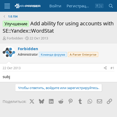
Войти
Регистрация
🇷🇺
1.0.154
Add ability for using accounts with
Улучшение
SE::Yandex::WordStat
А
Д
Forbidden
22 Окт 2013
в
а
т
т
Forbidden
о
а
Administrator
Команда форума
A-Parser Enterprise
р
н
т
а
е
ч
22 Окт 2013
#1
м
а
ы
л
subj
а
Чтобы ответить, войдите или зарегистрируйтесь.
X
Bluesky
LinkedIn
Reddit
Pinterest
Tumblr
WhatsApp
Электр
Сс
Поделиться: