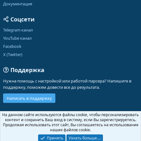
Документация
Соцсети
Telegram канал
YouTube канал
Facebook
X (Twitter)
Поддержка
Нужна помощь с настройкой или работой парсера? Напишите в
поддержку, поможем довести все до результата.
Написать в поддержку
Russian (RU)
На данном сайте используются файлы cookie, чтобы персонализировать
контент и сохранить Ваш вход в систему, если Вы зарегистрируетесь.
Обратная связь
Условия и правила
Продолжая использовать этот сайт, Вы соглашаетесь на использование
Политика конфиденциальности
Помощь
Главная
R
наших файлов cookie.
S
S
Принять
Узнать больше.…
®
Community platform by XenForo
© 2010-2026 XenForo Ltd.