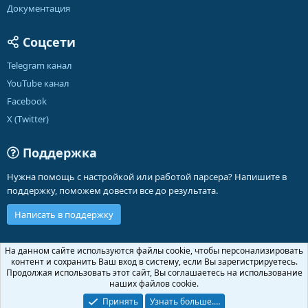
Документация
Соцсети
Telegram канал
YouTube канал
Facebook
X (Twitter)
Поддержка
Нужна помощь с настройкой или работой парсера? Напишите в
поддержку, поможем довести все до результата.
Написать в поддержку
Russian (RU)
На данном сайте используются файлы cookie, чтобы персонализировать
контент и сохранить Ваш вход в систему, если Вы зарегистрируетесь.
Обратная связь
Условия и правила
Продолжая использовать этот сайт, Вы соглашаетесь на использование
Политика конфиденциальности
Помощь
Главная
R
наших файлов cookie.
S
S
Принять
Узнать больше.…
®
Community platform by XenForo
© 2010-2026 XenForo Ltd.