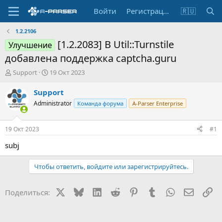
Войти
Регистрация
🇷🇺
1.2.2106
[1.2.2083] В Util::Turnstile
Улучшение
добавлена поддержка captcha.guru
А
Д
Support
19 Окт 2023
в
а
т
т
Support
о
а
Administrator
Команда форума
A-Parser Enterprise
р
н
т
а
е
ч
19 Окт 2023
#1
м
а
ы
л
subj
а
Чтобы ответить, войдите или зарегистрируйтесь.
X
Bluesky
LinkedIn
Reddit
Pinterest
Tumblr
WhatsApp
Электр
Сс
Поделиться: