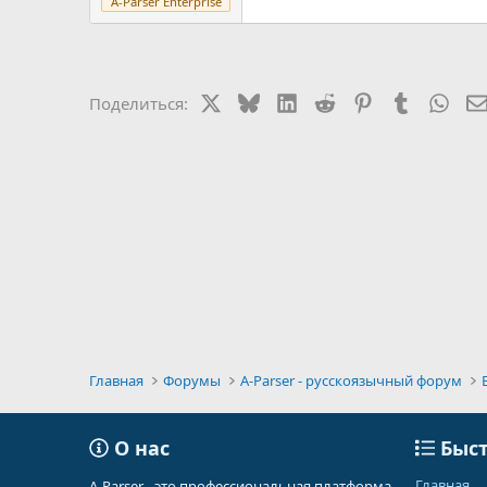
A-Parser Enterprise
X
Bluesky
LinkedIn
Reddit
Pinterest
Tumblr
Wha
Поделиться:
Главная
Форумы
A-Parser - русскоязычный форум
О нас
Быст
Главная
A-Parser - это профессиональная платформа