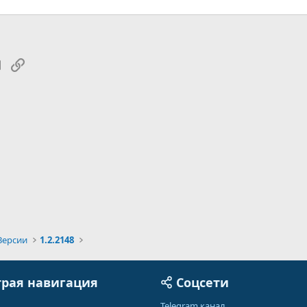
tsApp
Электронная почта
Ссылка
Версии
1.2.2148
рая навигация
Соцсети
Telegram канал