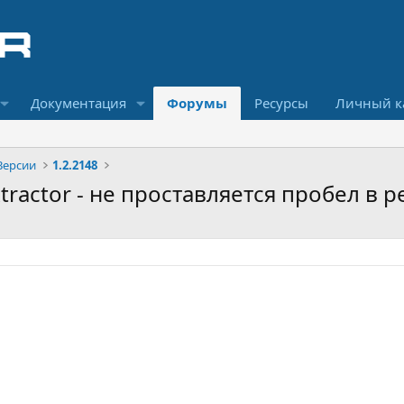
Документация
Форумы
Ресурсы
Личный к
Версии
1.2.2148
xtractor - не проставляется пробел в р