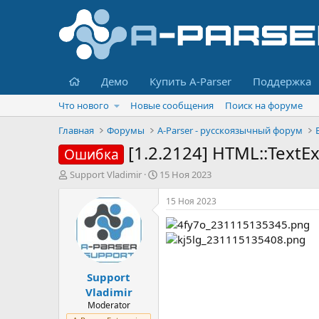
Главная
Демо
Купить A-Parser
Поддержка
Что нового
Новые сообщения
Поиск на форуме
Главная
Форумы
A-Parser - русскоязычный форум
[1.2.2124] HTML::TextE
Ошибка
А
Д
Support Vladimir
15 Ноя 2023
в
а
т
т
15 Ноя 2023
о
а
р
н
т
а
е
ч
м
а
Support
ы
л
а
Vladimir
Moderator