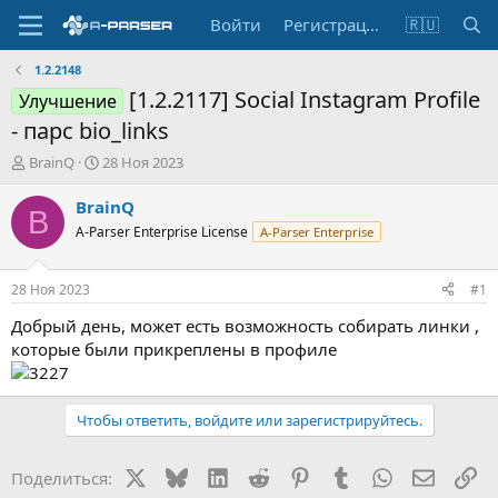
Войти
Регистрация
🇷🇺
1.2.2148
[1.2.2117] Social Instagram Profile
Улучшение
- парс bio_links
А
Д
BrainQ
28 Ноя 2023
в
а
т
т
BrainQ
B
о
а
A-Parser Enterprise License
A-Parser Enterprise
р
н
т
а
е
ч
28 Ноя 2023
#1
м
а
ы
л
Добрый день, может есть возможность собирать линки ,
а
которые были прикреплены в профиле
Чтобы ответить, войдите или зарегистрируйтесь.
X
Bluesky
LinkedIn
Reddit
Pinterest
Tumblr
WhatsApp
Электр
Сс
Поделиться: