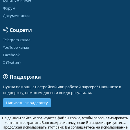
Купить A-Parser
Форум
Документация
Соцсети
Telegram канал
YouTube канал
Facebook
X (Twitter)
Поддержка
Нужна помощь с настройкой или работой парсера? Напишите в
поддержку, поможем довести все до результата.
Написать в поддержку
Russian (RU)
На данном сайте используются файлы cookie, чтобы персонализировать
контент и сохранить Ваш вход в систему, если Вы зарегистрируетесь.
Обратная связь
Условия и правила
Продолжая использовать этот сайт, Вы соглашаетесь на использование