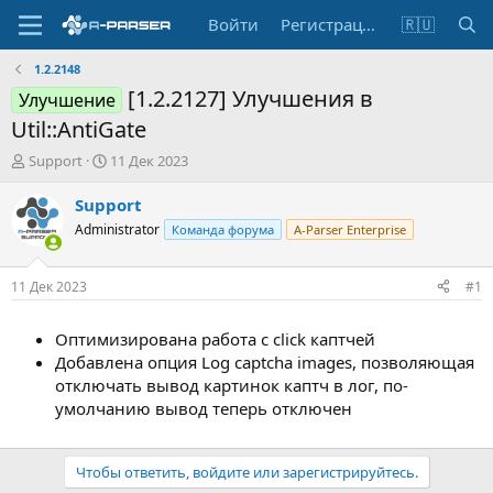
Войти
Регистрация
🇷🇺
1.2.2148
[1.2.2127] Улучшения в
Улучшение
Util::AntiGate
А
Д
Support
11 Дек 2023
в
а
т
т
Support
о
а
Administrator
Команда форума
A-Parser Enterprise
р
н
т
а
е
ч
11 Дек 2023
#1
м
а
ы
л
Оптимизирована работа с click каптчей
а
Добавлена опция Log captcha images, позволяющая
отключать вывод картинок каптч в лог, по-
умолчанию вывод теперь отключен
Чтобы ответить, войдите или зарегистрируйтесь.