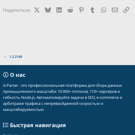
X
Bluesky
LinkedIn
Reddit
Pinterest
Tumblr
WhatsApp
Электр
Сс
Поделиться:
1.2.2148
О нас
A-Parser - это профессиональная платформа для сбора данных
промышленного масштаба: 10 000+ потоков, 110+ парсеров и
гибкость Node.js. Автоматизируйте задачи в SEO, e-commerce и
арбитраже трафика с непревзойденной скоростью и
масштабируемостью
Быстрая навигация