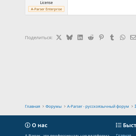
License
A-Parser Enterprise
X
Bluesky
LinkedIn
Reddit
Pinterest
Tumblr
Wha
Поделиться:
Главная
Форумы
A-Parser - русскоязычный форум
О нас
Быст
Главная
A-Parser - это профессиональная платформа