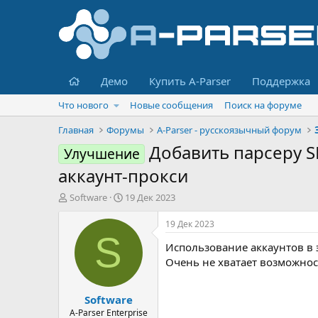
Главная
Демо
Купить A-Parser
Поддержка
Что нового
Новые сообщения
Поиск на форуме
Главная
Форумы
A-Parser - русскоязычный форум
Добавить парсеру S
Улучшение
аккаунт-прокси
А
Д
Software
19 Дек 2023
в
а
т
т
19 Дек 2023
о
а
S
Использование аккаунтов в э
р
н
т
а
Очень не хватает возможност
е
ч
м
а
Software
ы
л
а
A-Parser Enterprise