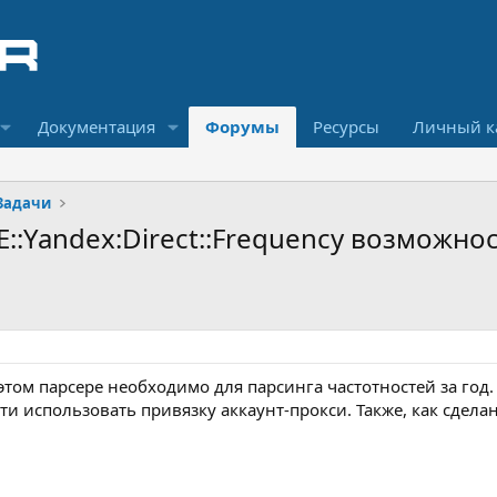
Документация
Форумы
Ресурсы
Личный к
Задачи
E::Yandex:Direct::Frequency возможно
том парсере необходимо для парсинга частотностей за год.
и использовать привязку аккаунт-прокси. Также, как сделан