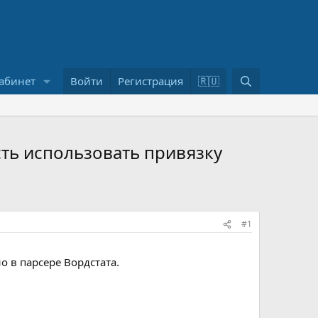
П
абинет
Войти
Регистрация
🇷🇺
о
и
с
к
сть использовать привязку
#1
о в парсере Вордстата.