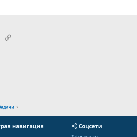
tsApp
Электронная почта
Ссылка
Задачи
рая навигация
Соцсети
Telegram канал