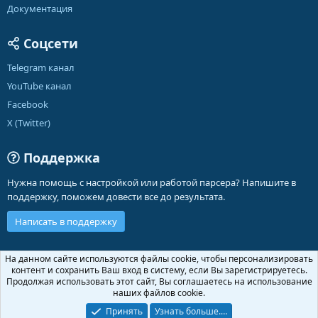
Документация
Соцсети
Telegram канал
YouTube канал
Facebook
X (Twitter)
Поддержка
Нужна помощь с настройкой или работой парсера? Напишите в
поддержку, поможем довести все до результата.
Написать в поддержку
Russian (RU)
На данном сайте используются файлы cookie, чтобы персонализировать
контент и сохранить Ваш вход в систему, если Вы зарегистрируетесь.
Обратная связь
Условия и правила
Продолжая использовать этот сайт, Вы соглашаетесь на использование
Политика конфиденциальности
Помощь
Главная
R
наших файлов cookie.
S
S
Принять
Узнать больше.…
®
Community platform by XenForo
© 2010-2026 XenForo Ltd.