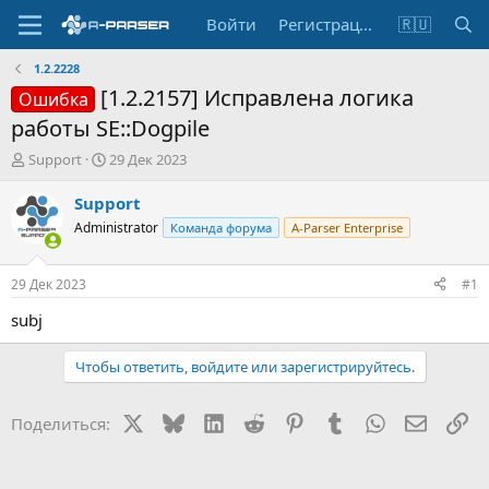
Войти
Регистрация
🇷🇺
1.2.2228
[1.2.2157] Исправлена логика
Ошибка
работы SE::Dogpile
А
Д
Support
29 Дек 2023
в
а
т
т
Support
о
а
Administrator
Команда форума
A-Parser Enterprise
р
н
т
а
е
ч
29 Дек 2023
#1
м
а
ы
л
subj
а
Чтобы ответить, войдите или зарегистрируйтесь.
X
Bluesky
LinkedIn
Reddit
Pinterest
Tumblr
WhatsApp
Электр
Сс
Поделиться: