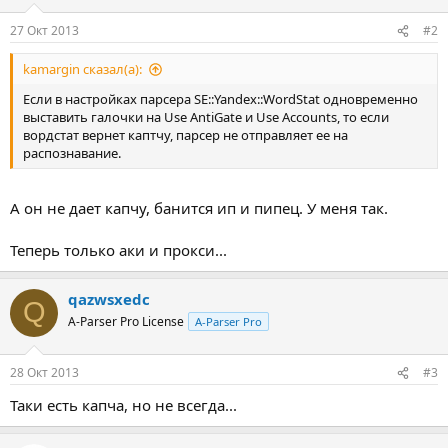
27 Окт 2013
#2
kamargin сказал(а):
Если в настройках парсера SE::Yandex::WordStat одновременно
выставить галочки на Use AntiGate и Use Accounts, то если
вордстат вернет каптчу, парсер не отправляет ее на
распознавание.
А он не дает капчу, банится ип и пипец. У меня так.
Теперь только аки и прокси...
qazwsxedc
Q
A-Parser Pro License
A-Parser Pro
28 Окт 2013
#3
Таки есть капча, но не всегда...