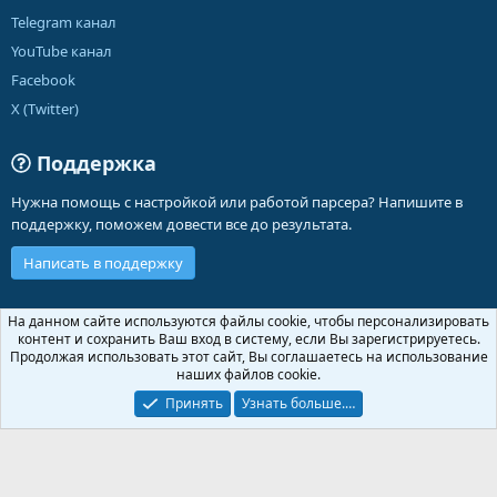
Telegram канал
YouTube канал
Facebook
X (Twitter)
Поддержка
Нужна помощь с настройкой или работой парсера? Напишите в
поддержку, поможем довести все до результата.
Написать в поддержку
Russian (RU)
На данном сайте используются файлы cookie, чтобы персонализировать
контент и сохранить Ваш вход в систему, если Вы зарегистрируетесь.
Обратная связь
Условия и правила
Продолжая использовать этот сайт, Вы соглашаетесь на использование
Политика конфиденциальности
Помощь
Главная
R
наших файлов cookie.
S
S
Принять
Узнать больше.…
®
Community platform by XenForo
© 2010-2026 XenForo Ltd.