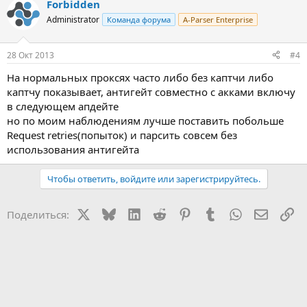
Forbidden
Administrator
Команда форума
A-Parser Enterprise
28 Окт 2013
#4
На нормальных проксях часто либо без каптчи либо
каптчу показывает, антигейт совместно с акками включу
в следующем апдейте
но по моим наблюдениям лучше поставить побольше
Request retries(попыток) и парсить совсем без
использования антигейта
Чтобы ответить, войдите или зарегистрируйтесь.
X
Bluesky
LinkedIn
Reddit
Pinterest
Tumblr
WhatsApp
Электр
Сс
Поделиться: