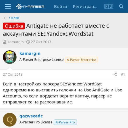
Войти
Регистрация
🇷🇺
1.0.180
Antigate не работает вместе с
Ошибка
аккаунтами SE::Yandex::WordStat
А
Д
kamargin
27 Окт 2013
в
а
т
т
kamargin
о
а
A-Parser Enterprise License
A-Parser Enterprise
р
н
т
а
е
ч
27 Окт 2013
#1
м
а
ы
л
Если в настройках парсера SE::Yandex::WordStat
а
одновременно выставить галочки на Use AntiGate и Use
Accounts, то если вордстат вернет каптчу, парсер не
отправляет ее на распознавание.
qazwsxedc
Q
A-Parser Pro License
A-Parser Pro