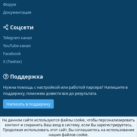
Форум
Документация
Соцсети
Telegram канал
YouTube канал
Facebook
X (Twitter)
Поддержка
Нужна помощь с настройкой или работой парсера? Напишите в
поддержку, поможем довести все до результата.
Написать в поддержку
Russian (RU)
На данном сайте используются файлы cookie, чтобы персонализировать
контент и сохранить Ваш вход в систему, если Вы зарегистрируетесь.
Обратная связь
Условия и правила
Продолжая использовать этот сайт, Вы соглашаетесь на использование
Политика конфиденциальности
Помощь
Главная
R
наших файлов cookie.