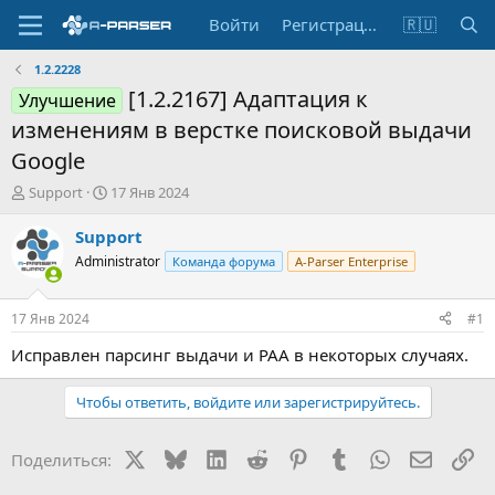
Войти
Регистрация
🇷🇺
1.2.2228
[1.2.2167] Адаптация к
Улучшение
изменениям в верстке поисковой выдачи
Google
А
Д
Support
17 Янв 2024
в
а
т
т
Support
о
а
Administrator
Команда форума
A-Parser Enterprise
р
н
т
а
е
ч
17 Янв 2024
#1
м
а
ы
л
Исправлен парсинг выдачи и PAA в некоторых случаях.
а
Чтобы ответить, войдите или зарегистрируйтесь.
X
Bluesky
LinkedIn
Reddit
Pinterest
Tumblr
WhatsApp
Электр
Сс
Поделиться: