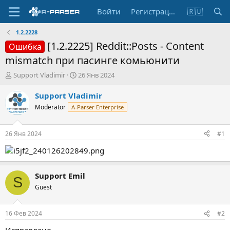
Войти
Регистрация
🇷🇺
1.2.2228
[1.2.2225] Reddit::Posts - Content
Ошибка
mismatch при пасинге комьюнити
А
Д
Support Vladimir
26 Янв 2024
в
а
т
т
Support Vladimir
о
а
Moderator
A-Parser Enterprise
р
н
т
а
е
ч
26 Янв 2024
#1
м
а
ы
л
а
Support Emil
S
Guest
16 Фев 2024
#2