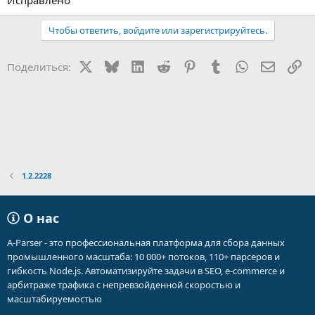
Исправлено
Чтобы ответить, войдите или зарегистрируйтесь.
X
Bluesky
LinkedIn
Reddit
Pinterest
Tumblr
WhatsApp
Электр
Сс
Поделиться:
1.2.2228
О нас
A-Parser - это профессиональная платформа для сбора данных
промышленного масштаба: 10 000+ потоков, 110+ парсеров и
гибкость Node.js. Автоматизируйте задачи в SEO, e-commerce и
арбитраже трафика с непревзойденной скоростью и
масштабируемостью