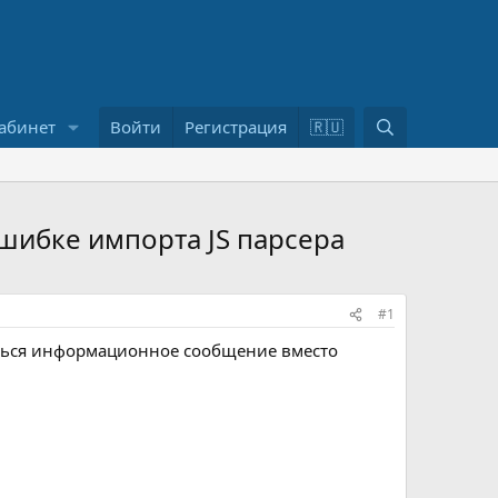
П
абинет
Войти
Регистрация
🇷🇺
о
и
с
к
шибке импорта JS парсера
#1
яться информационное сообщение вместо