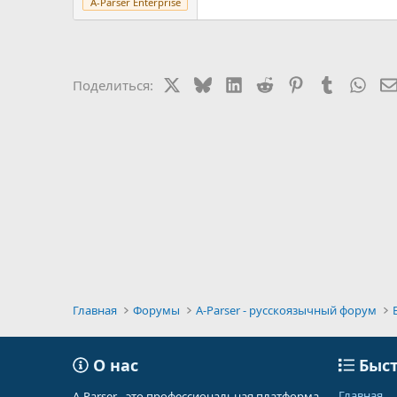
A-Parser Enterprise
X
Bluesky
LinkedIn
Reddit
Pinterest
Tumblr
Wha
Поделиться:
Главная
Форумы
A-Parser - русскоязычный форум
О нас
Быст
Главная
A-Parser - это профессиональная платформа