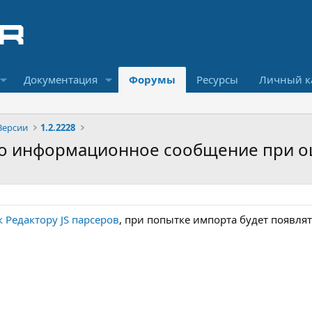
Документация
Форумы
Ресурсы
Личный к
Версии
1.2.2228
ено информационное сообщение при о
к Редактору JS парсеров
, при попытке импорта будет появл