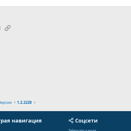
tsApp
Электронная почта
Ссылка
Версии
1.2.2228
рая навигация
Соцсети
Telegram канал