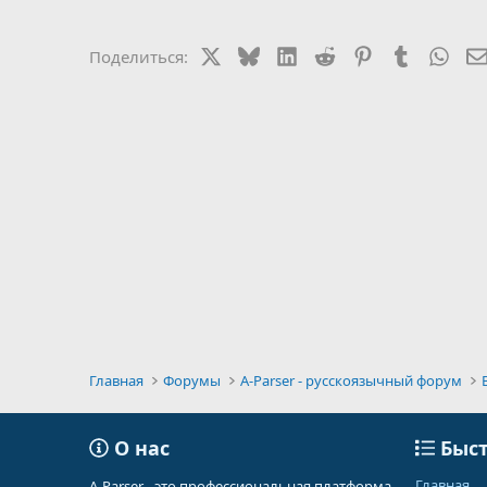
X
Bluesky
LinkedIn
Reddit
Pinterest
Tumblr
Wha
Поделиться:
Главная
Форумы
A-Parser - русскоязычный форум
О нас
Быст
Главная
A-Parser - это профессиональная платформа