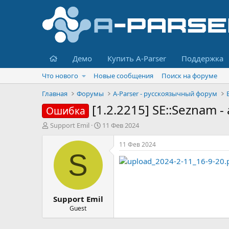
Главная
Демо
Купить A-Parser
Поддержка
Что нового
Новые сообщения
Поиск на форуме
Главная
Форумы
A-Parser - русскоязычный форум
[1.2.2215] SE::Seznam 
Ошибка
А
Д
Support Emil
11 Фев 2024
в
а
т
т
11 Фев 2024
о
а
S
р
н
т
а
е
ч
м
а
Support Emil
ы
л
а
Guest