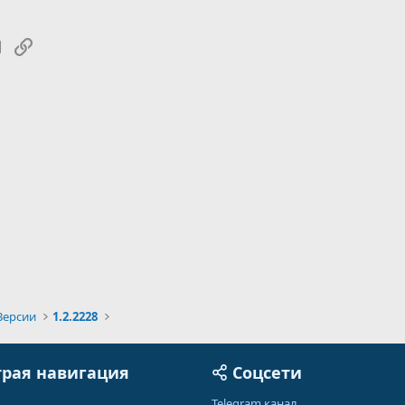
tsApp
Электронная почта
Ссылка
Версии
1.2.2228
рая навигация
Соцсети
Telegram канал