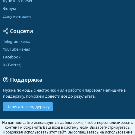
Купить A-Parser
Форум
Документация
Соцсети
Telegram канал
YouTube канал
Facebook
X (Twitter)
Поддержка
Нужна помощь с настройкой или работой парсера? Напишите в
поддержку, поможем довести все до результата.
Написать в поддержку
Russian (RU)
На данном сайте используются файлы cookie, чтобы персонализировать
контент и сохранить Ваш вход в систему, если Вы зарегистрируетесь.
Обратная связь
Условия и правила
Продолжая использовать этот сайт, Вы соглашаетесь на использование