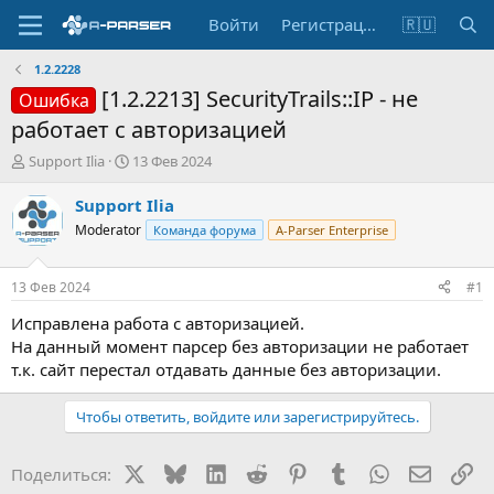
Войти
Регистрация
🇷🇺
1.2.2228
[1.2.2213] SecurityTrails::IP - не
Ошибка
работает с авторизацией
А
Д
Support Ilia
13 Фев 2024
в
а
т
т
Support Ilia
о
а
Moderator
Команда форума
A-Parser Enterprise
р
н
т
а
е
ч
13 Фев 2024
#1
м
а
ы
л
Исправлена работа с авторизацией.
а
На данный момент парсер без авторизации не работает
т.к. сайт перестал отдавать данные без авторизации.
Чтобы ответить, войдите или зарегистрируйтесь.
X
Bluesky
LinkedIn
Reddit
Pinterest
Tumblr
WhatsApp
Электр
Сс
Поделиться: