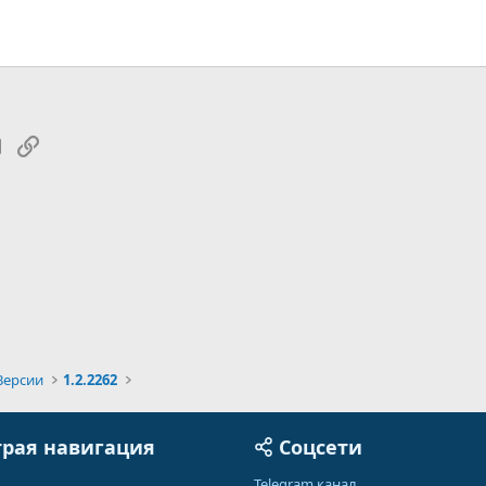
tsApp
Электронная почта
Ссылка
Версии
1.2.2262
рая навигация
Соцсети
Telegram канал