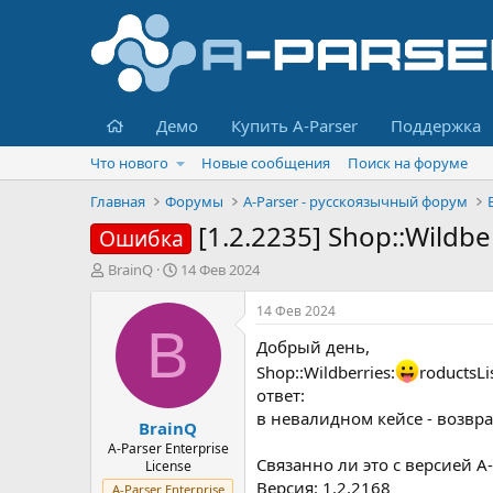
Главная
Демо
Купить A-Parser
Поддержка
Что нового
Новые сообщения
Поиск на форуме
Главная
Форумы
A-Parser - русскоязычный форум
[1.2.2235] Shop::Wildbe
Ошибка
А
Д
BrainQ
14 Фев 2024
в
а
т
т
14 Фев 2024
о
а
B
Добрый день,
р
н
т
а
Shop::Wildberries:
roductsL
е
ч
ответ:
м
а
в невалидном кейсе - возвр
BrainQ
ы
л
а
A-Parser Enterprise
Связанно ли это с версией A
License
Версия: 1.2.2168
A-Parser Enterprise