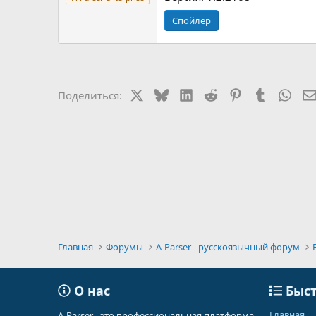
Спойлер
X
Bluesky
LinkedIn
Reddit
Pinterest
Tumblr
Wha
Поделиться:
Главная
Форумы
A-Parser - русскоязычный форум
О нас
Быст
Главная
A-Parser - это профессиональная платформа