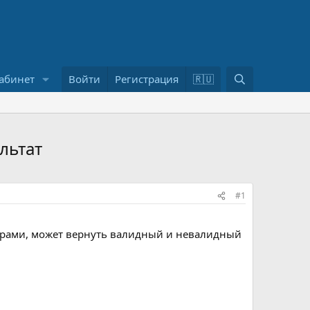
П
абинет
Войти
Регистрация
🇷🇺
о
и
с
к
ультат
#1
метрами, может вернуть валидный и невалидный