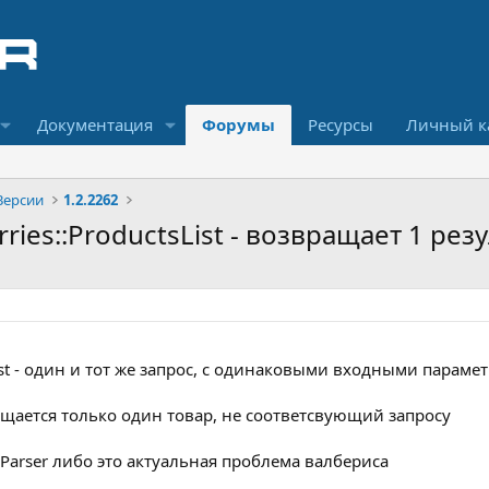
Документация
Форумы
Ресурсы
Личный к
Версии
1.2.2262
rries::ProductsList - возвращает 1 рез
ist - один и тот же запрос, с одинаковыми входными пара
ащается только один товар, не соответсвующий запросу
-Parser либо это актуальная проблема валбериса