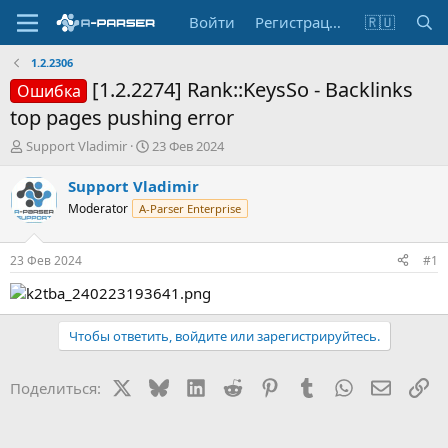
Войти
Регистрация
🇷🇺
1.2.2306
[1.2.2274] Rank::KeysSo - Backlinks
Ошибка
top pages pushing error
А
Д
Support Vladimir
23 Фев 2024
в
а
т
т
Support Vladimir
о
а
Moderator
A-Parser Enterprise
р
н
т
а
е
ч
23 Фев 2024
#1
м
а
ы
л
а
Чтобы ответить, войдите или зарегистрируйтесь.
X
Bluesky
LinkedIn
Reddit
Pinterest
Tumblr
WhatsApp
Электр
Сс
Поделиться: