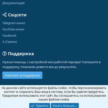
Документация
Соцсети
Telegram канал
YouTube канал
Facebook
X (Twitter)
Поддержка
Нужна помощь с настройкой или работой парсера? Напишите в
поддержку, поможем довести все до результата.
Написать в поддержку
Russian (RU)
На данном сайте используются файлы cookie, чтобы персонализировать
контент и сохранить Ваш вход в систему, если Вы зарегистрируетесь.
Обратная связь
Условия и правила
Продолжая использовать этот сайт, Вы соглашаетесь на использование
Политика конфиденциальности
Помощь
Главная
R
наших файлов cookie.
S
S
Принять
Узнать больше.…
®
Community platform by XenForo
© 2010-2026 XenForo Ltd.