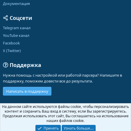
Документация
Соцсети
Telegram канал
YouTube канал
Facebook
X (Twitter)
Поддержка
Нужна помощь с настройкой или работой парсера? Напишите в
поддержку, поможем довести все до результата.
Написать в поддержку
Russian (RU)
На данном сайте используются файлы cookie, чтобы персонализировать
контент и сохранить Ваш вход в систему, если Вы зарегистрируетесь.
Обратная связь
Условия и правила
Продолжая использовать этот сайт, Вы соглашаетесь на использование
Политика конфиденциальности
Помощь
Главная
R
наших файлов cookie.
S
S
Принять
Узнать больше.…
®
Community platform by XenForo
© 2010-2026 XenForo Ltd.