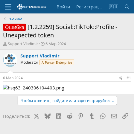
Войти
Регистрация
🇷🇺
1.2.2262
[1.2.2259] Social::TikTok::Profile -
Ошибка
Unexpected token
А
Д
Support Vladimir
6 Мар 2024
в
а
т
т
Support Vladimir
о
а
Moderator
A-Parser Enterprise
р
н
т
а
е
ч
6 Мар 2024
#1
м
а
ы
л
а
Чтобы ответить, войдите или зарегистрируйтесь.
X
Bluesky
LinkedIn
Reddit
Pinterest
Tumblr
WhatsApp
Электр
Сс
Поделиться: