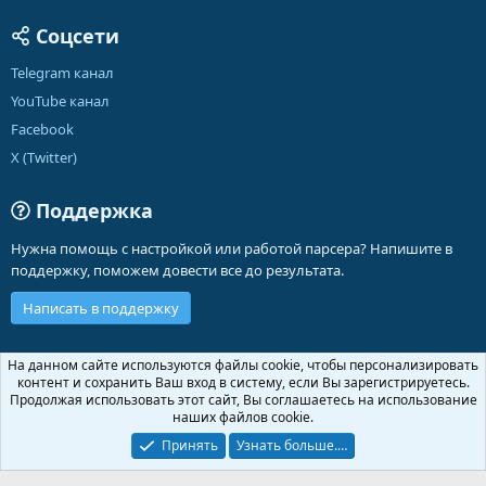
Соцсети
Telegram канал
YouTube канал
Facebook
X (Twitter)
Поддержка
Нужна помощь с настройкой или работой парсера? Напишите в
поддержку, поможем довести все до результата.
Написать в поддержку
Russian (RU)
На данном сайте используются файлы cookie, чтобы персонализировать
контент и сохранить Ваш вход в систему, если Вы зарегистрируетесь.
Обратная связь
Условия и правила
Продолжая использовать этот сайт, Вы соглашаетесь на использование
Политика конфиденциальности
Помощь
Главная
R
наших файлов cookie.
S
S
Принять
Узнать больше.…
®
Community platform by XenForo
© 2010-2026 XenForo Ltd.