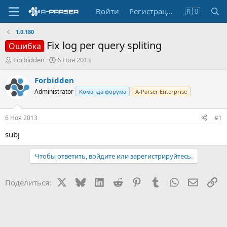
Войти
Регистрация
🇷🇺
1.0.180
Fix log per query spliting
Ошибка
А
Д
Forbidden
6 Ноя 2013
в
а
т
т
Forbidden
о
а
Administrator
Команда форума
A-Parser Enterprise
р
н
т
а
е
ч
6 Ноя 2013
#1
м
а
ы
л
subj
а
Чтобы ответить, войдите или зарегистрируйтесь.
X
Bluesky
LinkedIn
Reddit
Pinterest
Tumblr
WhatsApp
Электр
Сс
Поделиться: