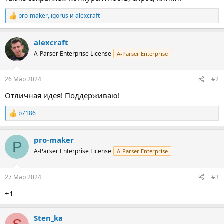
pro-maker
,
igorus
и
alexcraft
Р
е
а
alexcraft
к
ц
A-Parser Enterprise License
A-Parser Enterprise
и
и
:
26 Мар 2024
#2
Отличная идея! Поддерживаю!
b7186
Р
е
а
pro-maker
к
P
ц
A-Parser Enterprise License
A-Parser Enterprise
и
и
:
27 Мар 2024
#3
+1
Sten_ka