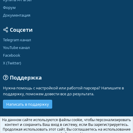
Форум
Документация
Соцсети
Telegram канал
YouTube канал
Facebook
X (Twitter)
Поддержка
Нужна помощь с настройкой или работой парсера? Напишите в
поддержку, поможем довести все до результата.
Написать в поддержку
Russian (RU)
На данном сайте используются файлы cookie, чтобы персонализировать
контент и сохранить Ваш вход в систему, если Вы зарегистрируетесь.
Обратная связь
Условия и правила
Продолжая использовать этот сайт, Вы соглашаетесь на использование
Политика конфиденциальности
Помощь
Главная
R