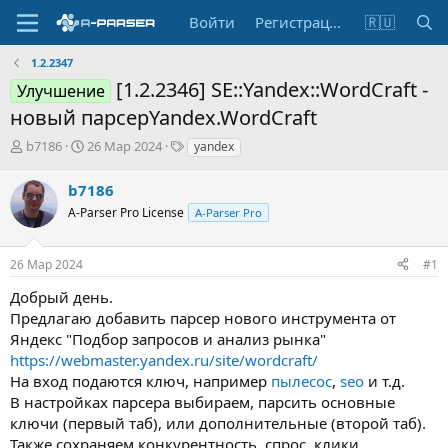
Войти
Регистрация
🇷🇺
1.2.2347
[1.2.2346] SE::Yandex::WordCraft -
Улучшение
новый парсерYandex.WordCraft
А
Д
Т
b7186
26 Мар 2024
yandex
в
а
е
т
т
г
b7186
о
а
и
A-Parser Pro License
A-Parser Pro
р
н
т
а
е
ч
26 Мар 2024
#1
м
а
ы
л
Добрый день.
а
Предлагаю добавить парсер нового инструмента от
Яндекс "Подбор запросов и анализ рынка"
https://webmaster.yandex.ru/site/wordcraft/
На вход подаются ключ, например
пылесос
,
seo
и т.д.
В настройках парсера выбираем, парсить основные
ключи (первый таб), или дополнительные (второй таб).
Также сохраняем конкурентность, спрос, клики.