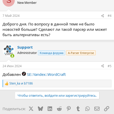
S
New Member
7 Май 2024
#4
Доброго дня. По вопросу в данной теме не было
новостей больше? Сделают ли такой парсер или может
быть альтернативы есть?
Support
Administrator
Команда форума
A-Parser Enterprise
24 Июн 2024
#5
Добавлен
SE::Yandex::WordCraft
Sten_ka
и
b7186
Р
е
а
Чтобы ответить, войдите или зарегистрируйтесь.
к
ц
и
X
Bluesky
LinkedIn
Reddit
Pinterest
Tumblr
WhatsApp
Электр
Сс
Поделиться:
и
: