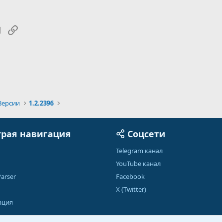
tsApp
Электронная почта
Ссылка
Версии
1.2.2396
рая навигация
Соцсети
Telegram канал
YouTube канал
arser
Facebook
X (Twitter)
ация