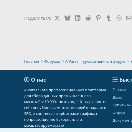
X
Bluesky
LinkedIn
Reddit
Pinterest
Tumblr
Wha
Поделиться:
Главная
Форумы
A-Parser - русскоязычный форум
О нас
Быст
Главная
A-Parser - это профессиональная платформа
для сбора данных промышленного
Демо
масштаба: 10 000+ потоков, 110+ парсеров и
Купить A-P
гибкость Node.js. Автоматизируйте задачи в
Форум
SEO, e-commerce и арбитраже трафика с
непревзойденной скоростью и
Документ
масштабируемостью