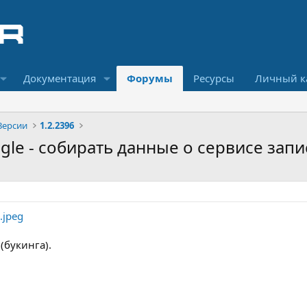
Документация
Форумы
Ресурсы
Личный к
Версии
1.2.2396
ogle - собирать данные о сервисе запи
(букинга).