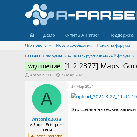
Главная
Демо
Купить A-Parser
Поддержка
Что нового
Новые сообщения
Поиск на форуме
Главная
Форумы
A-Parser - русскоязычный форум
[1.2.2377] Maps::Go
Улучшение
А
Д
Antonio2033
27 Мар 2024
в
а
т
т
27 Мар 2024
о
а
A
р
н
т
а
е
ч
Это ссылка на сервис записи 
м
а
Antonio2033
ы
л
а
A-Parser Enterprise
License
A-Parser Enterprise