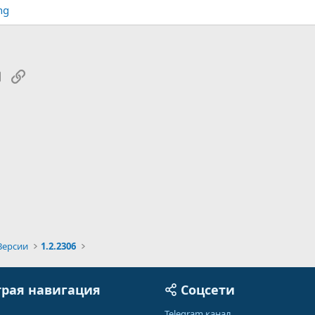
tsApp
Электронная почта
Ссылка
Версии
1.2.2306
рая навигация
Соцсети
Telegram канал