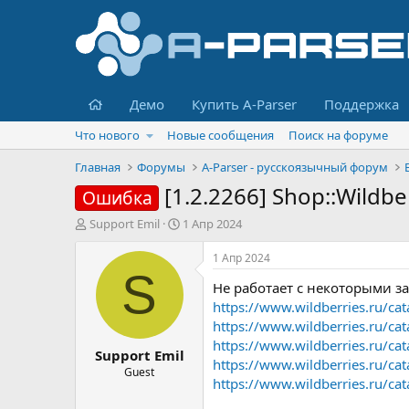
Главная
Демо
Купить A-Parser
Поддержка
Что нового
Новые сообщения
Поиск на форуме
Главная
Форумы
A-Parser - русскоязычный форум
[1.2.2266] Shop::Wildbe
Ошибка
А
Д
Support Emil
1 Апр 2024
в
а
т
т
1 Апр 2024
о
а
S
Не работает с некоторыми з
р
н
т
а
https://www.wildberries.ru/ca
е
ч
https://www.wildberries.ru/ca
м
а
https://www.wildberries.ru/ca
Support Emil
ы
л
https://www.wildberries.ru/ca
а
Guest
https://www.wildberries.ru/ca