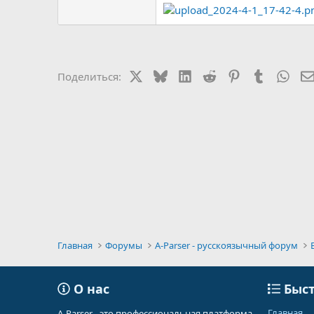
X
Bluesky
LinkedIn
Reddit
Pinterest
Tumblr
Wha
Поделиться:
Главная
Форумы
A-Parser - русскоязычный форум
О нас
Быст
Главная
A-Parser - это профессиональная платформа