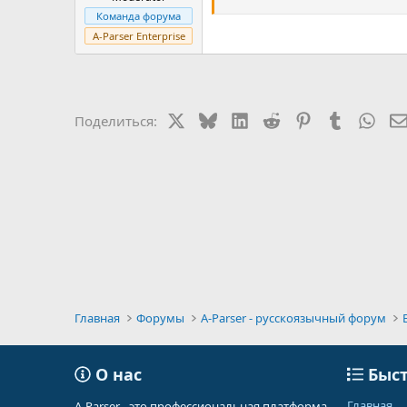
Команда форума
A-Parser Enterprise
X
Bluesky
LinkedIn
Reddit
Pinterest
Tumblr
Wha
Поделиться:
Главная
Форумы
A-Parser - русскоязычный форум
О нас
Быст
Главная
A-Parser - это профессиональная платформа