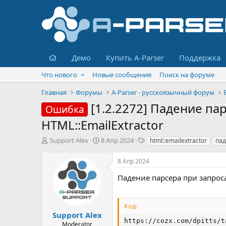
Главная
Демо
Купить A-Parser
Поддержка
Что нового
Новые сообщения
Поиск на форуме
Главная
Форумы
A-Parser - русскоязычный форум
[1.2.2272] Падение п
Ошибка
HTML::EmailExtractor
А
Д
Т
Support Alex
8 Апр 2024
html::emailextractor
пад
в
а
е
т
т
г
8 Апр 2024
о
а
и
р
н
Падение парсера при запроса
т
а
е
ч
м
а
Код:
ы
л
Support Alex
https://cozx.com/dpitts/t
а
Moderator