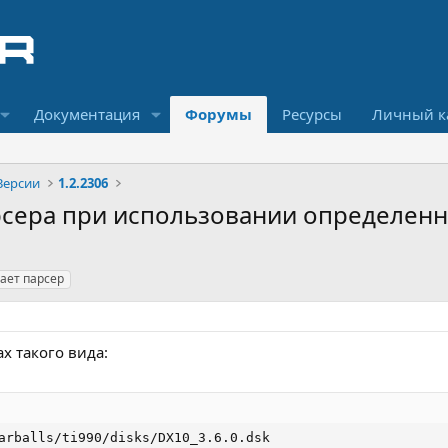
Документация
Форумы
Ресурсы
Личный к
Версии
1.2.2306
арсера при использовании определен
ает парсер
х такого вида:
arballs/ti990/disks/DX10_3.6.0.dsk