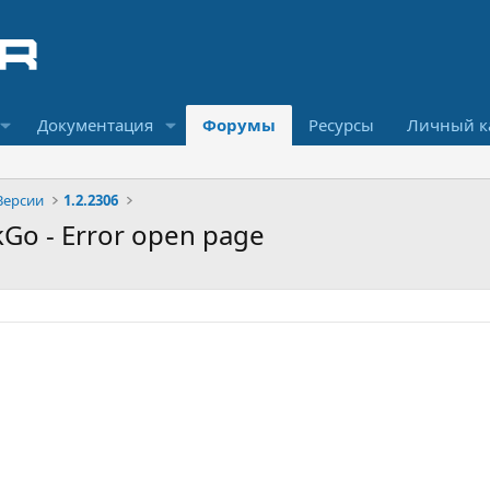
Документация
Форумы
Ресурсы
Личный к
Версии
1.2.2306
kGo - Error open page