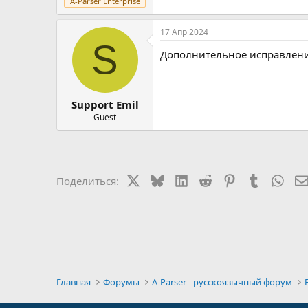
A-Parser Enterprise
17 Апр 2024
S
Дополнительное исправление
Support Emil
Guest
X
Bluesky
LinkedIn
Reddit
Pinterest
Tumblr
Wha
Поделиться:
Главная
Форумы
A-Parser - русскоязычный форум