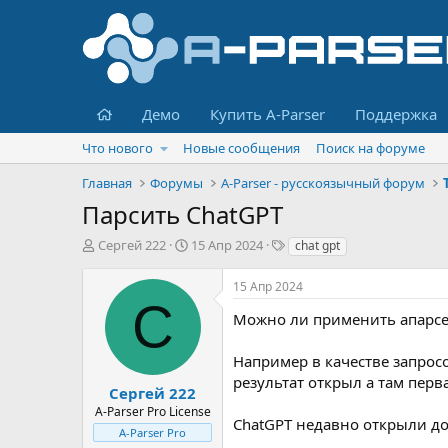
Главная
Демо
Купить A-Parser
Поддержка
Что нового
Новые сообщения
Поиск на форуме
Главная
Форумы
A-Parser - русскоязычный форум
Парсить ChatGPT
А
Д
Т
Сергей 222
15 Апр 2024
chat gpt
в
а
е
т
т
г
15 Апр 2024
о
а
и
С
р
н
Можно ли применить апарсе
т
а
е
ч
Например в качестве запросо
м
а
результат открыл а там перв
ы
л
Сергей 222
а
A-Parser Pro License
ChatGPT недавно открыли до
A-Parser Pro