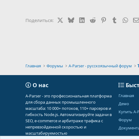
X
Bluesky
LinkedIn
Reddit
Pinterest
Tumblr
Wha
Поделиться:
Главная
Форумы
A-Parser - русскоязычный форум
О нас
Быст
Главная
A-Parser - это профессиональная платформа
для сбора данных промышленного
Демо
масштаба: 10 000+ потоков, 110+ парсеров и
Купить A-P
гибкость Node.js. Автоматизируйте задачи в
Форум
SEO, e-commerce и арбитраже трафика с
непревзойденной скоростью и
Документ
масштабируемостью