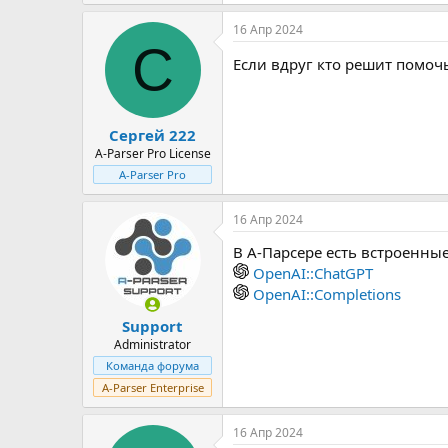
16 Апр 2024
С
Если вдруг кто решит помоч
Сергей 222
A-Parser Pro License
A-Parser Pro
16 Апр 2024
В А-Парсере есть встроенны
OpenAI::ChatGPT
OpenAI::Completions
Support
Administrator
Команда форума
A-Parser Enterprise
16 Апр 2024