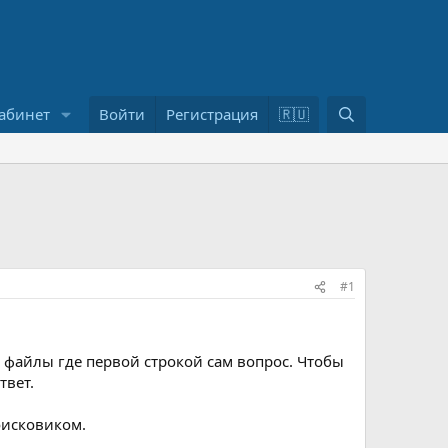
П
абинет
Войти
Регистрация
🇷🇺
о
и
с
к
#1
е файлы где первой строкой сам вопрос. Чтобы
твет.
оисковиком.