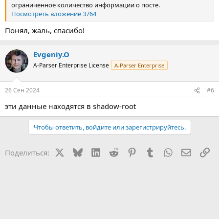
ограниченное количество информации о посте.
Посмотреть вложение 3764
Понял, жаль, спасибо!
Evgeniy.O
A-Parser Enterprise License
A-Parser Enterprise
26 Сен 2024
#6
эти данные находятся в shadow-root
Чтобы ответить, войдите или зарегистрируйтесь.
X
Bluesky
LinkedIn
Reddit
Pinterest
Tumblr
WhatsApp
Электр
Сс
Поделиться: