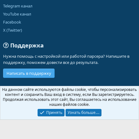
Telegram канал
YouTube канал
Facebook
X (Twitter)
Поддержка
Нужна помощь с настройкой или работой парсера? Напишите в
поддержку, поможем довести все до результата.
Написать в поддержку
Russian (RU)
На данном сайте используются файлы cookie, чтобы персонализировать
контент и сохранить Ваш вход в систему, если Вы зарегистрируетесь.
Обратная связь
Условия и правила
Продолжая использовать этот сайт, Вы соглашаетесь на использование
Политика конфиденциальности
Помощь
Главная
R
наших файлов cookie.
S
S
Принять
Узнать больше.…
®
Community platform by XenForo
© 2010-2026 XenForo Ltd.