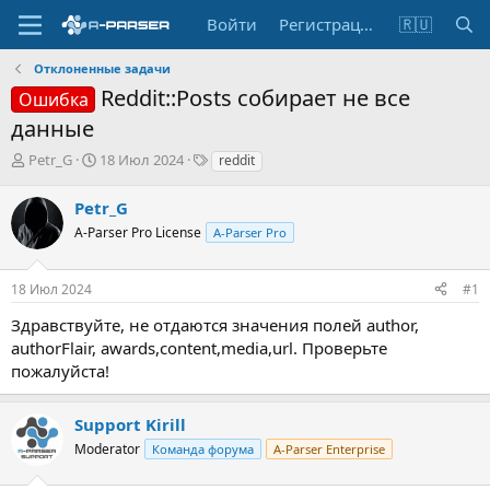
Войти
Регистрация
🇷🇺
Отклоненные задачи
Reddit::Posts собирает не все
Ошибка
данные
А
Д
Т
Petr_G
18 Июл 2024
reddit
в
а
е
т
т
г
Petr_G
о
а
и
A-Parser Pro License
A-Parser Pro
р
н
т
а
е
ч
18 Июл 2024
#1
м
а
ы
л
Здравствуйте, не отдаются значения полей author,
а
authorFlair, awards,content,media,url. Проверьте
пожалуйста!
Support Kirill
Moderator
Команда форума
A-Parser Enterprise