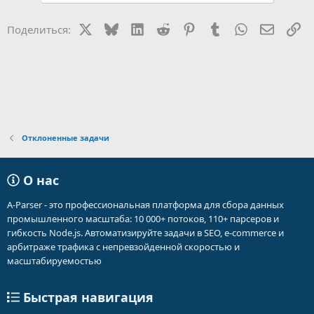
X
Bluesky
LinkedIn
Reddit
Pinterest
Tumblr
WhatsApp
Электр
Сс
Поделиться:
Отклоненные задачи
О нас
A-Parser - это профессиональная платформа для сбора данных
промышленного масштаба: 10 000+ потоков, 110+ парсеров и
гибкость Node.js. Автоматизируйте задачи в SEO, e-commerce и
арбитраже трафика с непревзойденной скоростью и
масштабируемостью
Быстрая навигация