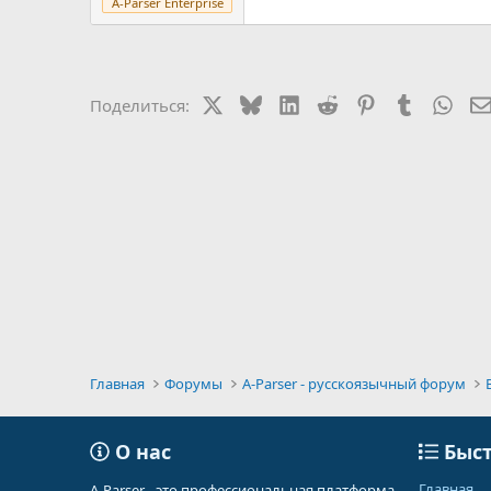
A-Parser Enterprise
X
Bluesky
LinkedIn
Reddit
Pinterest
Tumblr
Wha
Поделиться:
Главная
Форумы
A-Parser - русскоязычный форум
О нас
Быст
Главная
A-Parser - это профессиональная платформа