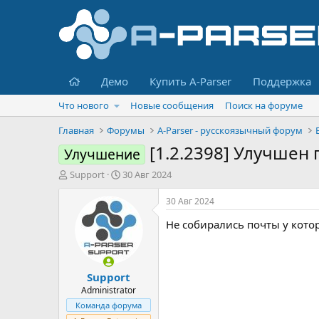
Главная
Демо
Купить A-Parser
Поддержка
Что нового
Новые сообщения
Поиск на форуме
Главная
Форумы
A-Parser - русскоязычный форум
[1.2.2398] Улучшен 
Улучшение
А
Д
Support
30 Авг 2024
в
а
т
т
30 Авг 2024
о
а
Не собирались почты у кото
р
н
т
а
е
ч
м
а
Support
ы
л
а
Administrator
Команда форума