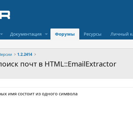
Документация
Форумы
Ресурсы
Личный к
Версии
1.2.2414
поиск почт в HTML::EmailExtractor
рых имя состоит из одного символа