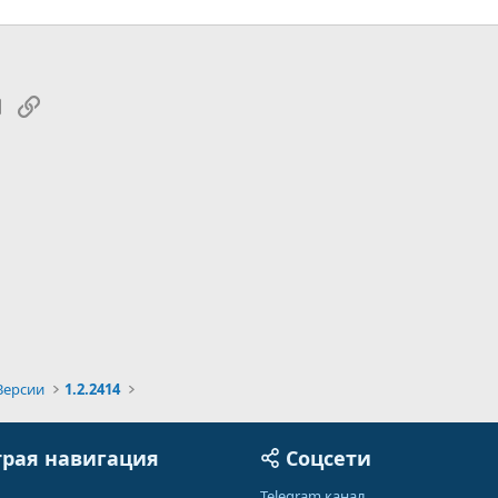
tsApp
Электронная почта
Ссылка
Версии
1.2.2414
рая навигация
Соцсети
Telegram канал