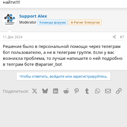
найти!!!!
Support Alex
Moderator
Команда форума
A-Parser Enterprise
11 Дек 2024
#7
Решение было в персональной помощи через телеграм
бот пользователю, а не в телеграм группе. Если у вас
возникла проблема, то лучше напишите о ней подробно
в телграм боте @aparser_bot
Чтобы ответить, войдите или зарегистрируйтесь.
X
Bluesky
LinkedIn
Reddit
Pinterest
Tumblr
WhatsApp
Электр
Сс
Поделиться: