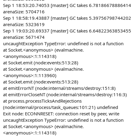
Sep 1 18:53:20.74053 [master] GC takes 6.78186678886414
arenaSize: 5704716
Sep 1 18:58:19.43887 [master] GC takes 5.39756798744202
arenaSize: 5323619
Sep 1 19:03:20.69337 [master] GC takes 6.64822363853455
arenaSize: 5671474
uncaughtException TypeError: undefined is not a function
at Socket.<anonymous> (evalmachine.
<anonymous>:1:114318)
at Socket.emit (node:events:513:28)
at Socket.<anonymous> (evalmachine.
<anonymous>:1:113960)
at Socket.emit (node:events:513:28)
at emitErrorNT (node:internal/streams/destroy:151:8)
at emitErrorCloseNT (node:internal/streams/destroy:116:3)
at process.processTicksAndRejections
(node:internal/process/task_queues:101:21) undefined
Exit node: ECONNRESET: connection reset by peer, write
uncaughtException TypeError: undefined is not a function
at Socket.<anonymous> (evalmachine.
<anonymous>:1:114318)