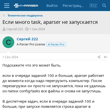
Войти
Регистрация
🇷🇺
Техническая поддержка
Если много task, aparser не запускается
А
Д
Сергей 222
1 Сен 2024
в
а
т
т
Сергей 222
С
о
а
A-Parser Pro License
A-Parser Pro
р
н
т
а
е
ч
1 Сен 2024
#1
м
а
ы
л
Подскажите что это может быть,
а
если в очереди заданий 100 и больше, aparser работает
до момента когда надо перегрузить компьютер. После
перезагрузки он просто не запускается, пока не удалишь
из папки config/tasks все файлы и снова не запустишь.
В диспетчере задач, если в очереди заданий 100 и
больше, при запуске появляется строка aparser в