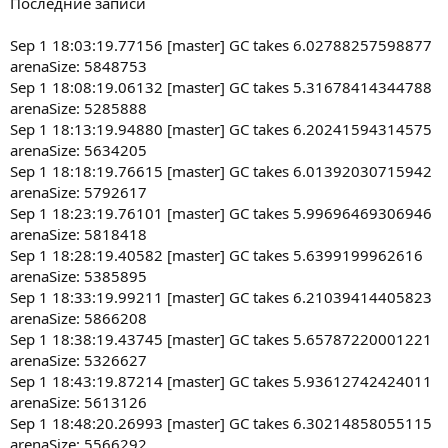
Последние записи
Sep 1 18:03:19.77156 [master] GC takes 6.02788257598877
arenaSize: 5848753
Sep 1 18:08:19.06132 [master] GC takes 5.31678414344788
arenaSize: 5285888
Sep 1 18:13:19.94880 [master] GC takes 6.20241594314575
arenaSize: 5634205
Sep 1 18:18:19.76615 [master] GC takes 6.01392030715942
arenaSize: 5792617
Sep 1 18:23:19.76101 [master] GC takes 5.99696469306946
arenaSize: 5818418
Sep 1 18:28:19.40582 [master] GC takes 5.6399199962616
arenaSize: 5385895
Sep 1 18:33:19.99211 [master] GC takes 6.21039414405823
arenaSize: 5866208
Sep 1 18:38:19.43745 [master] GC takes 5.65787220001221
arenaSize: 5326627
Sep 1 18:43:19.87214 [master] GC takes 5.93612742424011
arenaSize: 5613126
Sep 1 18:48:20.26993 [master] GC takes 6.30214858055115
arenaSize: 5566292