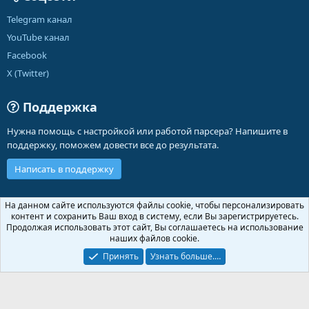
Telegram канал
YouTube канал
Facebook
X (Twitter)
Поддержка
Нужна помощь с настройкой или работой парсера? Напишите в
поддержку, поможем довести все до результата.
Написать в поддержку
Russian (RU)
На данном сайте используются файлы cookie, чтобы персонализировать
контент и сохранить Ваш вход в систему, если Вы зарегистрируетесь.
Обратная связь
Условия и правила
Продолжая использовать этот сайт, Вы соглашаетесь на использование
Политика конфиденциальности
Помощь
Главная
R
наших файлов cookie.
S
S
Принять
Узнать больше.…
®
Community platform by XenForo
© 2010-2026 XenForo Ltd.