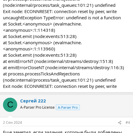
(node:internal/process/task_queues:101:21) undefined
Exit node: ECONNRESET: connection reset by peer, write
uncaughtException TypeError: undefined is not a function
at Socket.<anonymous> (evalmachine.
<anonymous>:1:114318)
at Socket.emit (node:events:513:28)
at Socket.<anonymous> (evalmachine.
<anonymous>:1:113960)
at Socket.emit (node:events:513:28)
at emitErrorNT (node:internal/streams/destroy:151:8)
at emitErrorCloseNT (node:internal/streams/destroy:116:3)
at process.processTicksAndRejections
(node:internal/process/task_queues:101:21) undefined
Exit node: ECONNRESET: connection reset by peer, write
Сергей 222
С
A-Parser Pro License
A-Parser Pro
2 Сен 2024
#4
Еще заметил, если задания, которые были добавлены