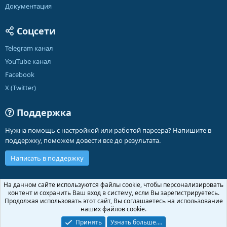
Документация
Соцсети
Telegram канал
YouTube канал
Facebook
X (Twitter)
Поддержка
Нужна помощь с настройкой или работой парсера? Напишите в
поддержку, поможем довести все до результата.
Написать в поддержку
Russian (RU)
На данном сайте используются файлы cookie, чтобы персонализировать
контент и сохранить Ваш вход в систему, если Вы зарегистрируетесь.
Обратная связь
Условия и правила
Продолжая использовать этот сайт, Вы соглашаетесь на использование
Политика конфиденциальности
Помощь
Главная
R
наших файлов cookie.
S
S
Принять
Узнать больше.…
®
Community platform by XenForo
© 2010-2026 XenForo Ltd.