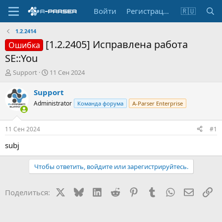
Войти
Регистрация
🇷🇺
1.2.2414
[1.2.2405] Исправлена работа
Ошибка
SE::You
А
Д
Support
11 Сен 2024
в
а
т
т
Support
о
а
Administrator
Команда форума
A-Parser Enterprise
р
н
т
а
е
ч
11 Сен 2024
#1
м
а
ы
л
subj
а
Чтобы ответить, войдите или зарегистрируйтесь.
X
Bluesky
LinkedIn
Reddit
Pinterest
Tumblr
WhatsApp
Электр
Сс
Поделиться: