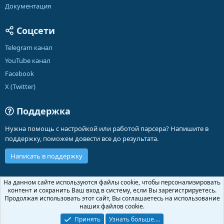
Документация
Соцсети
Telegram канал
YouTube канал
Facebook
X (Twitter)
Поддержка
Нужна помощь с настройкой или работой парсера? Напишите в
поддержку, поможем довести все до результата.
Написать в поддержку
Russian (RU)
На данном сайте используются файлы cookie, чтобы персонализировать
контент и сохранить Ваш вход в систему, если Вы зарегистрируетесь.
Обратная связь
Условия и правила
Продолжая использовать этот сайт, Вы соглашаетесь на использование
Политика конфиденциальности
Помощь
Главная
R
наших файлов cookie.
S
S
Принять
Узнать больше.…
®
Community platform by XenForo
© 2010-2026 XenForo Ltd.