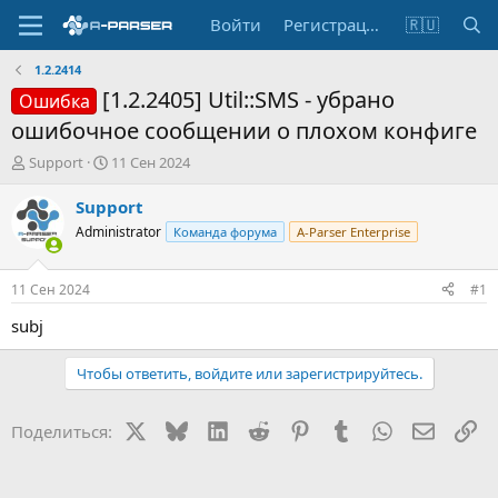
Войти
Регистрация
🇷🇺
1.2.2414
[1.2.2405] Util::SMS - убрано
Ошибка
ошибочное сообщении о плохом конфиге
А
Д
Support
11 Сен 2024
в
а
т
т
Support
о
а
Administrator
Команда форума
A-Parser Enterprise
р
н
т
а
е
ч
11 Сен 2024
#1
м
а
ы
л
subj
а
Чтобы ответить, войдите или зарегистрируйтесь.
X
Bluesky
LinkedIn
Reddit
Pinterest
Tumblr
WhatsApp
Электр
Сс
Поделиться: