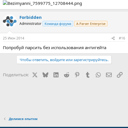
Forbidden
Administrator
Команда форума
A-Parser Enterprise
25 Июн 2014
#16
Попробуй парсить без использования антигейта
Чтобы ответить, войдите или зарегистрируйтесь.
X
Bluesky
LinkedIn
Reddit
Pinterest
Tumblr
WhatsApp
Электр
Сс
Поделиться:
Делимся опытом