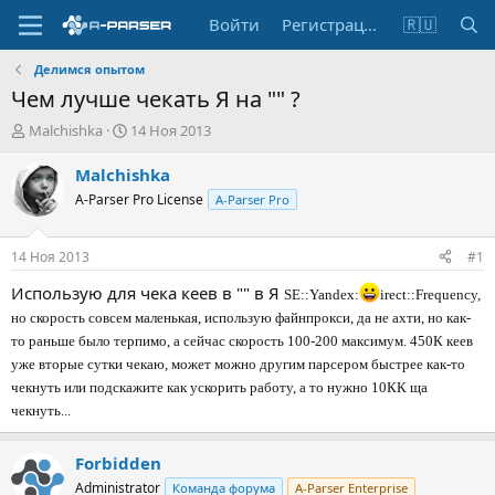
Войти
Регистрация
🇷🇺
Делимся опытом
Чем лучше чекать Я на "" ?
А
Д
Malchishka
14 Ноя 2013
в
а
т
т
Malchishka
о
а
A-Parser Pro License
A-Parser Pro
р
н
т
а
е
ч
14 Ноя 2013
#1
м
а
ы
л
Использую для чека кеев в "" в Я
SE::Yandex:
irect::Frequency,
а
но скорость совсем маленькая, использую файнпрокси, да не ахти, но как-
то раньше было терпимо, а сейчас скорость 100-200 максимум. 450К кеев
уже вторые сутки чекаю, может можно другим парсером быстрее как-то
чекнуть или подскажите как ускорить работу, а то нужно 10КК ща
чекнуть...
Forbidden
Administrator
Команда форума
A-Parser Enterprise