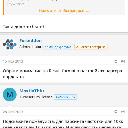
keywords:
Нажмите, чтобы раскрыть...
additional keywords:
"бебиколл радионяня смотреть онлайн" - none, updated: none
keywords:
Так и должно быть?
Forbidden
Administrator
Команда форума
A-Parser Enterprise
15 Ноя 2013
#4
Обрати внимание на Result format в настройках парсера
вордстата
MoxHaTblu
M
A-Parser Pro License
A-Parser Pro
28 Ноя 2013
#5
Подскажите пожалуйста, для парсинга частотки для 10кк
кеев хватит ли 1к аккаунтов? И если парсить через акки,