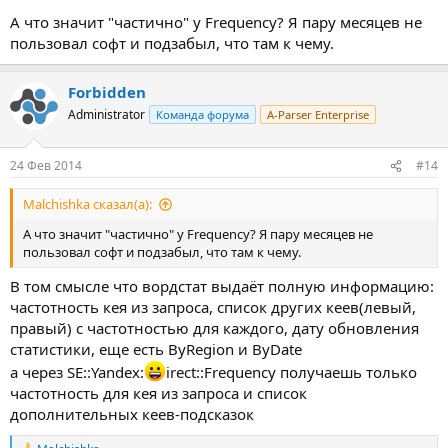
А что значит "частично" у Frequency? Я пару месяцев не
пользовал софт и подзабыл, что там к чему.
Forbidden
Administrator
Команда форума
A-Parser Enterprise
24 Фев 2014
#14
Malchishka сказал(а):
А что значит "частично" у Frequency? Я пару месяцев не
пользовал софт и подзабыл, что там к чему.
В том смысле что вордстат выдаёт полную информацию:
частотность кея из запроса, список других кеев(левый,
правый) с частотностью для каждого, дату обновления
статистики, еще есть ByRegion и ByDate
а через SE::Yandex:
irect::Frequency получаешь только
частотность для кея из запроса и список
дополнительных кеев-подсказок