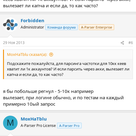
вылезает ли капча и если да, то как часто?
Forbidden
Administrator
Команда форума
A-Parser Enterprise
29 Ноя 2013
#6
MoxHaTblu сказал(а):
Подскажите пожалуйста, для парсинга частотки для 10кк кеев
хватит ли 1к аккаунтов? И если парсить через акки, вылезает ли
капча и если да, то как часто?
я бы побольше регнул - 5-10к например
вылезает, при логине обычно, и по тестам на каждый
примерно 10ый запрос
MoxHaTblu
M
A-Parser Pro License
A-Parser Pro