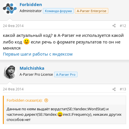
Forbidden
Administrator
Команда форума
A-Parser Enterprise
24 Фев 2014
#12
какой актуальный код? в A-Parser не используется какой
либо код
если речь о формате результатов то он не
менялся
Первые шаги работы с яндексом
Malchishka
A-Parser Pro License
A-Parser Pro
24 Фев 2014
#13
Forbidden сказал(а):
Данные по кеям выдаёт вордстат(SE::Yandex::WordStat) и
частично директ(SE::Yandex:
irect::Frequency), никаких других
способов нет