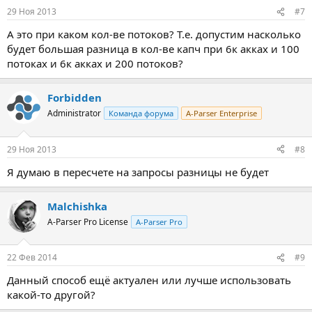
29 Ноя 2013
#7
А это при каком кол-ве потоков? Т.е. допустим насколько
будет большая разница в кол-ве капч при 6к акках и 100
потоках и 6к акках и 200 потоков?
Forbidden
Administrator
Команда форума
A-Parser Enterprise
29 Ноя 2013
#8
Я думаю в пересчете на запросы разницы не будет
Malchishka
A-Parser Pro License
A-Parser Pro
22 Фев 2014
#9
Данный способ ещё актуален или лучше использовать
какой-то другой?