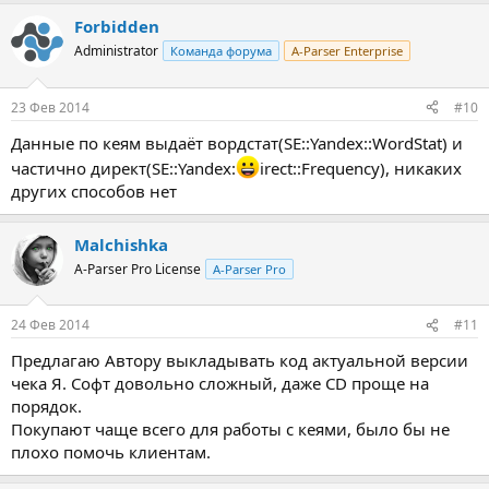
Forbidden
Administrator
Команда форума
A-Parser Enterprise
23 Фев 2014
#10
Данные по кеям выдаёт вордстат(SE::Yandex::WordStat) и
частично директ(SE::Yandex:
irect::Frequency), никаких
других способов нет
Malchishka
A-Parser Pro License
A-Parser Pro
24 Фев 2014
#11
Предлагаю Автору выкладывать код актуальной версии
чека Я. Софт довольно сложный, даже CD проще на
порядок.
Покупают чаще всего для работы с кеями, было бы не
плохо помочь клиентам.