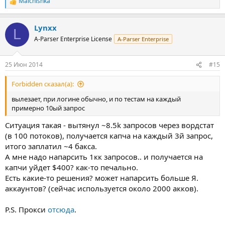
Malchishka
Р
е
а
Lynxx
к
L
ц
A-Parser Enterprise License
A-Parser Enterprise
и
и
:
25 Июн 2014
#15
Forbidden сказал(а):
вылезает, при логине обычно, и по тестам на каждый
примерно 10ый запрос
Ситуация такая - вытянул ~8.5k запросов через вордстат
(в 100 потоков), получается капча на каждый 3й запрос,
итого заплатил ~4 бакса.
А мне надо напарсить 1кк запросов.. и получается на
капчи уйдет $400? как-то печально.
Есть какие-то решения? может напарсить больше Я.
аккаунтов? (сейчас используется около 2000 акков).
P.S. Прокси
отсюда
.