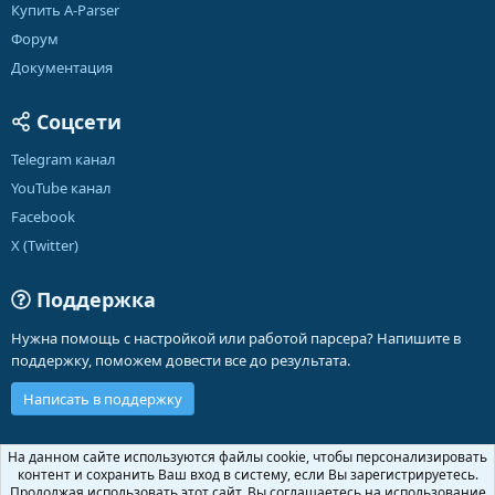
Купить A-Parser
Форум
Документация
Соцсети
Telegram канал
YouTube канал
Facebook
X (Twitter)
Поддержка
Нужна помощь с настройкой или работой парсера? Напишите в
поддержку, поможем довести все до результата.
Написать в поддержку
Russian (RU)
На данном сайте используются файлы cookie, чтобы персонализировать
контент и сохранить Ваш вход в систему, если Вы зарегистрируетесь.
Обратная связь
Условия и правила
Продолжая использовать этот сайт, Вы соглашаетесь на использование