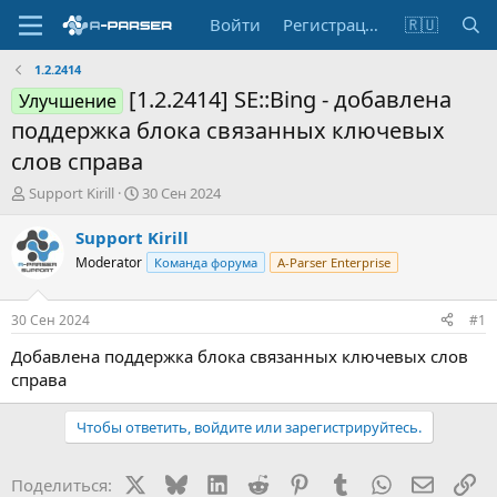
Войти
Регистрация
🇷🇺
1.2.2414
[1.2.2414] SE::Bing - добавлена
Улучшение
поддержка блока связанных ключевых
слов справа
А
Д
Support Kirill
30 Сен 2024
в
а
т
т
Support Kirill
о
а
Moderator
Команда форума
A-Parser Enterprise
р
н
т
а
е
ч
30 Сен 2024
#1
м
а
ы
л
Добавлена поддержка блока связанных ключевых слов
а
справа
Чтобы ответить, войдите или зарегистрируйтесь.
X
Bluesky
LinkedIn
Reddit
Pinterest
Tumblr
WhatsApp
Электр
Сс
Поделиться: