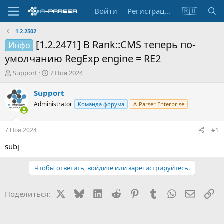
Войти
Регистрация
🇷🇺
1.2.2502
[1.2.2471] В Rank::CMS теперь по-
Инфо
умолчанию RegExp engine = RE2
А
Д
Support
7 Ноя 2024
в
а
т
т
Support
о
а
Administrator
Команда форума
A-Parser Enterprise
р
н
т
а
е
ч
7 Ноя 2024
#1
м
а
ы
л
subj
а
Чтобы ответить, войдите или зарегистрируйтесь.
X
Bluesky
LinkedIn
Reddit
Pinterest
Tumblr
WhatsApp
Электр
Сс
Поделиться: