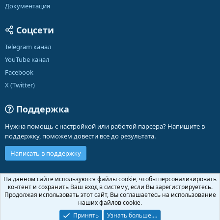
Документация
Соцсети
Telegram канал
YouTube канал
Facebook
X (Twitter)
Поддержка
Нужна помощь с настройкой или работой парсера? Напишите в
поддержку, поможем довести все до результата.
Написать в поддержку
Russian (RU)
На данном сайте используются файлы cookie, чтобы персонализировать
контент и сохранить Ваш вход в систему, если Вы зарегистрируетесь.
Обратная связь
Условия и правила
Продолжая использовать этот сайт, Вы соглашаетесь на использование
Политика конфиденциальности
Помощь
Главная
R
наших файлов cookie.
S
S
Принять
Узнать больше.…
®
Community platform by XenForo
© 2010-2026 XenForo Ltd.