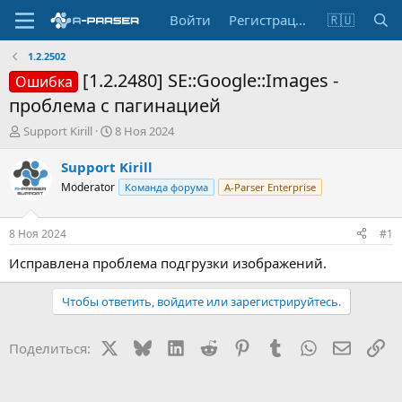
Войти
Регистрация
🇷🇺
1.2.2502
[1.2.2480] SE::Google::Images -
Ошибка
проблема с пагинацией
А
Д
Support Kirill
8 Ноя 2024
в
а
т
т
Support Kirill
о
а
Moderator
Команда форума
A-Parser Enterprise
р
н
т
а
е
ч
8 Ноя 2024
#1
м
а
ы
л
Исправлена проблема подгрузки изображений.
а
Чтобы ответить, войдите или зарегистрируйтесь.
X
Bluesky
LinkedIn
Reddit
Pinterest
Tumblr
WhatsApp
Электр
Сс
Поделиться: