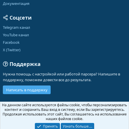
Документация
Соцсети
Telegram канал
YouTube канал
Facebook
X (Twitter)
Поддержка
Нужна помощь с настройкой или работой парсера? Напишите в
поддержку, поможем довести все до результата.
Написать в поддержку
Russian (RU)
На данном сайте используются файлы cookie, чтобы персонализировать
контент и сохранить Ваш вход в систему, если Вы зарегистрируетесь.
Обратная связь
Условия и правила
Продолжая использовать этот сайт, Вы соглашаетесь на использование
Политика конфиденциальности
Помощь
Главная
R
наших файлов cookie.
S
S
Принять
Узнать больше.…
®
Community platform by XenForo
© 2010-2026 XenForo Ltd.