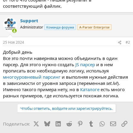
соответствующий файлик.
Support
Administrator
Команда форума
A-Parser Enterprise
25 Ноя 2024
#2
Добрый день
Все это почти наверняка можно объединить в один
парсер. Для этого нужно создать
JS парсер
и в нем
прописать всю необходимую логику, используя
многоуровневый парсинг
и выполняя нужные действия
в зависимости от уровня запроса (переменная
set.lvl
).
Именно такого примера нету, но в
Каталоге
есть много
разных примеров, где используется похожая логика.
Чтобы ответить, войдите или зарегистрируйтесь.
X
Bluesky
LinkedIn
Reddit
Pinterest
Tumblr
WhatsApp
Электр
Сс
Поделиться: