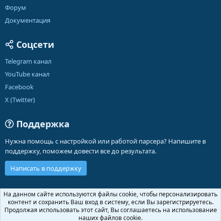
Форум
Документация
Соцсети
Telegram канал
YouTube канал
Facebook
X (Twitter)
Поддержка
Нужна помощь с настройкой или работой парсера? Напишите в
поддержку, поможем довести все до результата.
Написать в поддержку
Russian (RU)
На данном сайте используются файлы cookie, чтобы персонализировать
контент и сохранить Ваш вход в систему, если Вы зарегистрируетесь.
Обратная связь
Условия и правила
Продолжая использовать этот сайт, Вы соглашаетесь на использование
Политика конфиденциальности
Помощь
Главная
R
наших файлов cookie.