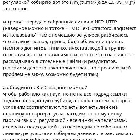
регуляркой собираю вот это (?m)(t\.me\/[a-zA-Z0-9\-_\+]*)
это второе.
и третье - передаю собранные линки в NET::HTTP
(наверное можно и тот-же HTML::TextExtractor::LangDetect
использовать), там с помощью регулярок разбираюсь
что за линк - канал, группа, бот, паблик или приват,
немного доп инфы типа количества людей в группе,
названия и т.п. и в зависимости от того что спарсилось -
раскладываю в отдельные файлики результатов.
(на самом деле это пока только план, но с реализацией
проблем не вижу. возможно будет и так.)
а объединить 3 и 2 задания можно?
чтобы работало как паук, но не на все подряд ссылки
ходило на заданную глубину, а только по тем, которые
условиям соответствуют. то есть вот есть линк на
страницу от парсера гугла. заходим по этому линку,
парсим язык и, регуляркой - все линки на телеграмм.
если язык подходящий - то переходим по собранным
линкам, регулярками собираем данные и в зависимости
от того что собрали - пишем результат в