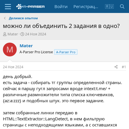
Войти
Регистрация
🇷🇺
Делимся опытом
можно ли объединить 2 задания в одно?
А
Д
Mater
24 Ноя 2024
в
а
т
т
Mater
M
о
а
A-Parser Pro License
A-Parser Pro
р
н
т
а
е
ч
24 Ноя 2024
#1
м
а
ы
л
день добрый.
а
есть задача - собирать тг группы определенной страны.
сейчас я паршу гугл запросами вроде intext:t.me/ +
различные размножители типа списка ключевиков,
{az:a:zzz} и подобных штук. это первое задание.
затем собранные линки передаю в
HTML::TextExtractor::LangDetect, в нем фильтрую
страницы с неподходящими языками, а с оставшихся