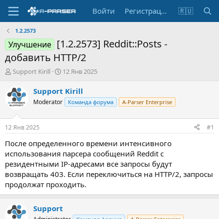
Войти
Регистрация
🇷🇺
1.2.2573
[1.2.2573] Reddit::Posts -
Улучшение
добавить HTTP/2
А
Д
Support Kirill
12 Янв 2025
в
а
т
т
Support Kirill
о
а
Moderator
Команда форума
A-Parser Enterprise
р
н
т
а
е
ч
12 Янв 2025
#1
м
а
ы
л
После определенного времени интенсивного
а
использования парсера сообщений Reddit с
резидентными IP-адресами все запросы будут
возвращать 403. Если переключиться на HTTP/2, запросы
продолжат проходить.
Support