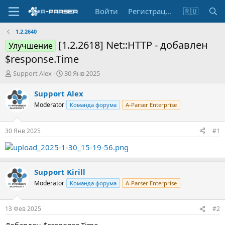
Войти
Регистрация
🇷🇺
1.2.2640
[1.2.2618] Net::HTTP - добавлен
Улучшение
$response.Time
А
Д
Support Alex
30 Янв 2025
в
а
т
т
Support Alex
о
а
Moderator
Команда форума
A-Parser Enterprise
р
н
т
а
е
ч
30 Янв 2025
#1
м
а
ы
л
а
Support Kirill
Moderator
Команда форума
A-Parser Enterprise
13 Фев 2025
#2