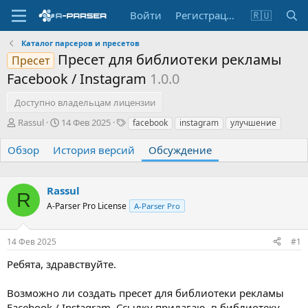
Войти
Регистрация
🇷🇺
Каталог парсеров и пресетов
Пресет для библиотеки рекламы
Пресет
Facebook / Instagram
1.0.0
Доступно владельцам лицензии
А
Д
Т
Rassul
14 Фев 2025
facebook
instagram
улучшение
в
а
е
т
т
г
Обзор
История версий
Обсуждение
о
а
и
р
н
т
а
Rassul
R
е
ч
A-Parser Pro License
A-Parser Pro
м
а
ы
л
а
14 Фев 2025
#1
Ребята, здравствуйте.
Возможно ли создать пресет для библиотеки рекламы
Facebook / Instagram. Ссылку прилагаю, в библиотеку