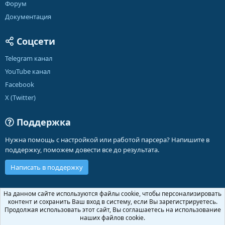
Форум
Документация
Соцсети
Telegram канал
YouTube канал
Facebook
X (Twitter)
Поддержка
Нужна помощь с настройкой или работой парсера? Напишите в
поддержку, поможем довести все до результата.
Написать в поддержку
Russian (RU)
На данном сайте используются файлы cookie, чтобы персонализировать
контент и сохранить Ваш вход в систему, если Вы зарегистрируетесь.
Обратная связь
Условия и правила
Продолжая использовать этот сайт, Вы соглашаетесь на использование
Политика конфиденциальности
Помощь
Главная
R
наших файлов cookie.
S