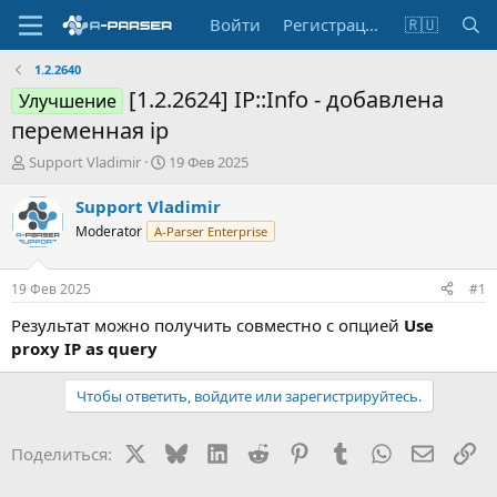
Войти
Регистрация
🇷🇺
1.2.2640
[1.2.2624] IP::Info - добавлена
Улучшение
переменная ip
А
Д
Support Vladimir
19 Фев 2025
в
а
т
т
Support Vladimir
о
а
Moderator
A-Parser Enterprise
р
н
т
а
е
ч
19 Фев 2025
#1
м
а
ы
л
Результат можно получить совместно с опцией
Use
а
proxy IP as query
Чтобы ответить, войдите или зарегистрируйтесь.
X
Bluesky
LinkedIn
Reddit
Pinterest
Tumblr
WhatsApp
Электр
Сс
Поделиться: