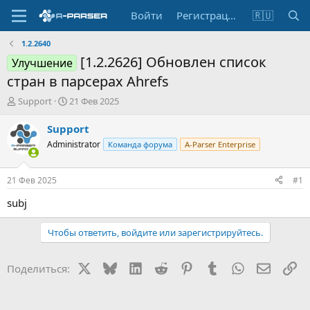
Войти
Регистрация
🇷🇺
1.2.2640
[1.2.2626] Обновлен список
Улучшение
стран в парсерах Ahrefs
А
Д
Support
21 Фев 2025
в
а
т
т
Support
о
а
Administrator
Команда форума
A-Parser Enterprise
р
н
т
а
е
ч
21 Фев 2025
#1
м
а
ы
л
subj
а
Чтобы ответить, войдите или зарегистрируйтесь.
X
Bluesky
LinkedIn
Reddit
Pinterest
Tumblr
WhatsApp
Электр
Сс
Поделиться: