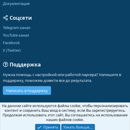
Документация
Соцсети
Telegram канал
YouTube канал
Facebook
X (Twitter)
Поддержка
Нужна помощь с настройкой или работой парсера? Напишите в
поддержку, поможем довести все до результата.
Написать в поддержку
Russian (RU)
На данном сайте используются файлы cookie, чтобы персонализировать
контент и сохранить Ваш вход в систему, если Вы зарегистрируетесь.
Обратная связь
Условия и правила
Продолжая использовать этот сайт, Вы соглашаетесь на использование
Политика конфиденциальности
Помощь
Главная
R
наших файлов cookie.
S
S
Принять
Узнать больше.…
®
Community platform by XenForo
© 2010-2026 XenForo Ltd.