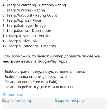
4. $serp.$i.catrating - Category Rating
5. $serp.$i.rating - Rating
6. $serp.$i.rcount - Rating Count
7. $serp.$i.price - Price
8. $serp.$i.image - Image
9. $serp.$i.desc - Description
10. $serp.$i.version - Version
11. $serp.$i.size - Size
12. $serp.$i.category - Category
Если возможно, то было бы супер добавить
такие же
настройки
как и в GooglePlay::Apps
- Выбор страны, откуда осуществляется поиск
- Выбор языка страницы результата
- Поиск по цене (Free или Paid)
- Поиск по рейтингу (Все или выше 4+)
Вложения