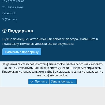
Telegram канал
YouTube канал
Facebook
X (Twitter)
Поддержка
Нужна помощь с настройкой или работой парсера? Напишите в
поддержку, поможем довести все до результата.
Написать в поддержку
Russian (RU)
На данном сайте используются файлы cookie, чтобы персонализировать
контент и сохранить Ваш вход в систему, если Вы зарегистрируетесь.
Обратная связь
Условия и правила
Продолжая использовать этот сайт, Вы соглашаетесь на использование
Политика конфиденциальности
Помощь
Главная
R
наших файлов cookie.
S
S
Принять
Узнать больше.…
®
Community platform by XenForo
© 2010-2026 XenForo Ltd.