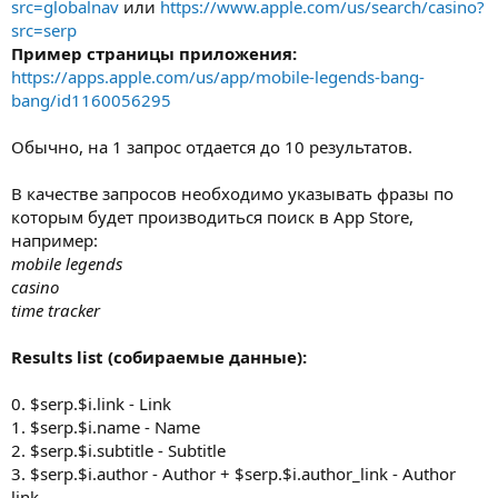
src=globalnav
или
https://www.apple.com/us/search/casino?
src=serp
Пример страницы приложения:
https://apps.apple.com/us/app/mobile-legends-bang-
bang/id1160056295
Обычно, на 1 запрос отдается до 10 результатов.
В качестве запросов необходимо указывать фразы по
которым будет производиться поиск в App Store,
например:
mobile legends
casino
time tracker
Results list (собираемые данные):
0. $serp.$i.link - Link
1. $serp.$i.name - Name
2. $serp.$i.subtitle - Subtitle
3. $serp.$i.author - Author + $serp.$i.author_link - Author
link