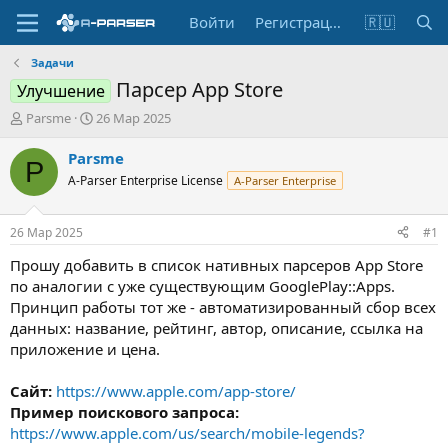
Войти
Регистрация
🇷🇺
Задачи
Парсер App Store
Улучшение
А
Д
Parsme
26 Мар 2025
в
а
т
т
Parsme
P
о
а
A-Parser Enterprise License
A-Parser Enterprise
р
н
т
а
е
ч
26 Мар 2025
#1
м
а
ы
л
Прошу добавить в список нативных парсеров App Store
а
по аналогии с уже существующим GooglePlay::Apps.
Принцип работы тот же - автоматизированный сбор всех
данных: название, рейтинг, автор, описание, ссылка на
приложение и цена.
Сайт:
https://www.apple.com/app-store/
Пример поискового запроса:
https://www.apple.com/us/search/mobile-legends?