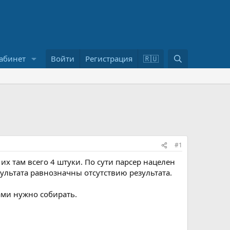
П
абинет
Войти
Регистрация
🇷🇺
о
и
с
к
#1
их там всего 4 штуки. По сути парсер нацелен
зультата равнозначны отсутствию результата.
ами нужно собирать.