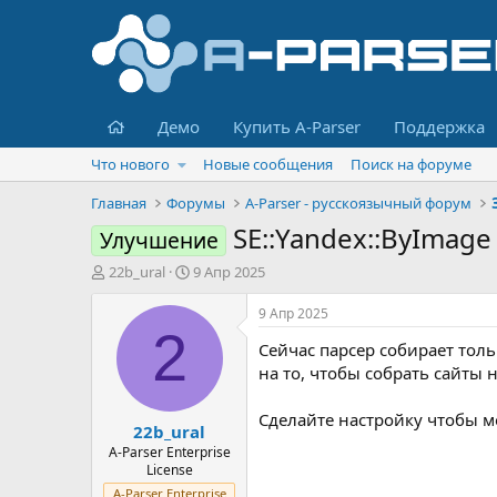
Главная
Демо
Купить A-Parser
Поддержка
Что нового
Новые сообщения
Поиск на форуме
Главная
Форумы
A-Parser - русскоязычный форум
SE::Yandex::ByImage
Улучшение
А
Д
22b_ural
9 Апр 2025
в
а
т
т
9 Апр 2025
о
а
2
Сейчас парсер собирает толь
р
н
т
а
на то, чтобы собрать сайты 
е
ч
м
а
Сделайте настройку чтобы м
22b_ural
ы
л
а
A-Parser Enterprise
License
A-Parser Enterprise