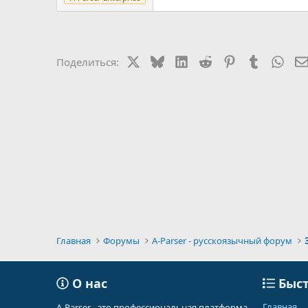
X
Bluesky
LinkedIn
Reddit
Pinterest
Tumblr
Wha
Поделиться:
Главная
Форумы
A-Parser - русскоязычный форум
О нас
Быст
Главная
A-Parser - это профессиональная платформа