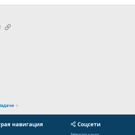
tsApp
Электронная почта
Ссылка
Задачи
рая навигация
Соцсети
Telegram канал