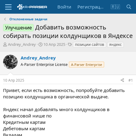
Войти
Регистрация
🇷🇺
Отклоненные задачи
Добавить возможность
Улучшение
собирать позиции колдунщиков в Яндексе
А
Д
Т
Andrey_Andrey
10 Апр 2025
позиции сайтов
яндекс
в
а
е
т
т
г
Andrey_Andrey
о
а
и
A-Parser Enterprise License
A-Parser Enterprise
р
н
т
а
е
ч
10 Апр 2025
#1
м
а
ы
л
Привет, если есть возможность, попробуйте добавить
а
позицию колдунщика в органической выдаче.
Яндекс начал добавлять много колдунщиков в
финансовой нише по
Кредитным картам
Дебетовым картам
Вкладам