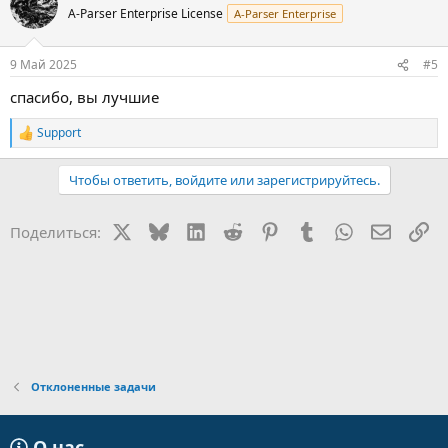
A-Parser Enterprise License
A-Parser Enterprise
9 Май 2025
#5
спасибо, вы лучшие
Support
Р
е
а
Чтобы ответить, войдите или зарегистрируйтесь.
к
ц
и
X
Bluesky
LinkedIn
Reddit
Pinterest
Tumblr
WhatsApp
Электр
Сс
Поделиться:
и
:
Отклоненные задачи
О нас