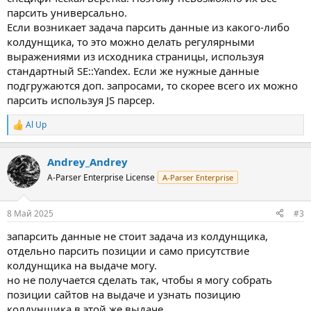
парсить универсально.
Если возникает задача парсить данные из какого-либо
колдунщика, то это можно делать регулярными
выражениями из исходника страницы, используя
стандартный SE::Yandex. Если же нужные данные
подгружаются доп. запросами, то скорее всего их можно
парсить используя JS парсер.
Al Up
Р
е
а
Andrey_Andrey
к
ц
A-Parser Enterprise License
A-Parser Enterprise
и
и
:
8 Май 2025
#3
запарсить данные не стоит задача из колдунщика,
отдельно парсить позиции и само присутствие
колдунщика на выдаче могу.
но не получается сделать так, чтобы я могу собрать
позиции сайтов на выдаче и узнать позицию
колдунщика в этой же выдаче